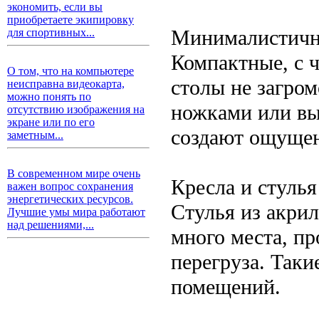
экономить, если вы
приобретаете экипировку
Минималистичн
для спортивных...
Компактные, с 
О том, что на компьютере
столы не загро
неисправна видеокарта,
можно понять по
ножками или вы
отсутствию изображения на
экране или по его
создают ощущен
заметным...
В современном мире очень
Кресла и стулья
важен вопрос сохранения
энергетических ресурсов.
Стулья из акрил
Лучшие умы мира работают
над решениями,...
много места, пр
перегруза. Так
помещений.