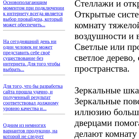
Стеллажи и отк
Основополагающим
моментом при подключении
Открытые систе
к интернету всегда является
выбор провайдера, который
комнату тяжело
может обеспечить...
воздушности и 
На сегодняшний день ни
Светлые или про
один человек не может
представить себе своё
светлое дерево
существование без
интернета. Для того чтобы
пространства.
выбрать...
Для того, что бы разработка
Зеркальные шк
сайта прошла удачно, и
полученный результат
Зеркальные пов
соответствовал должному
уровню качества и...
иллюзию больш
дверцами помог
Одним из немногих
вариантов продукции, на
делают комнату 
которой не следует