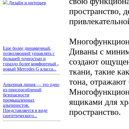
свою функциона
Дизайн и интерьер
пространство, д
привлекательно
Многофункциона
Еще более динамичный,
Диваны с миним
позволяющий управлять с
большей точностью и
создают ощущен
гораздо более комфортный -
новый Mercedes G класса...
ткани, такие ка
тона, отражают 
Анкерная линия — это одно
Многофункциона
из приспособлений
безопасности
ящиками для хр
промышленных
альпинистов.
пространство.
Представляется в виде
синтетического...