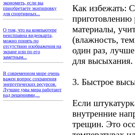
экономить, если вы
Как избежать: 
приобретаете экипировку
для спортивных...
приготовлению 
материалы, учи
О том, что на компьютере
неисправна видеокарта,
(влажность, тем
можно понять по
отсутствию изображения на
один раз, лучше
экране или по его
заметным...
для высыхания.
В современном мире очень
важен вопрос сохранения
3. Быстрое выс
энергетических ресурсов.
Лучшие умы мира работают
над решениями,...
Если штукатурк
внутренние нап
трещин. Это ос
температурах и