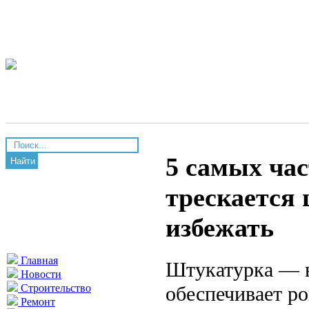
5 самых ча
Найти
трескается 
избежать
Главная
Штукатурка — в
Новости
обеспечивает р
Строительство
Ремонт