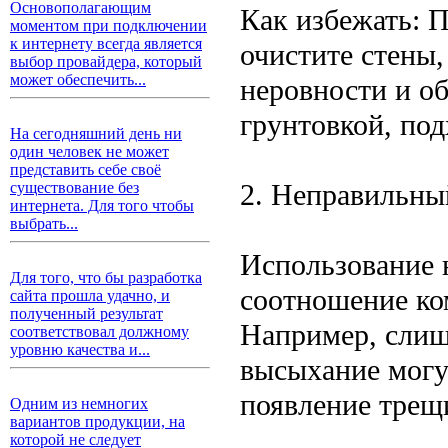
Основополагающим
Как избежать: 
моментом при подключении
к интернету всегда является
очистите стены,
выбор провайдера, который
может обеспечить...
неровности и об
грунтовкой, по
На сегодняшний день ни
один человек не может
представить себе своё
2. Неправильны
существование без
интернета. Для того чтобы
выбрать...
Использование 
Для того, что бы разработка
соотношение ко
сайта прошла удачно, и
полученный результат
Например, слиш
соответствовал должному
уровню качества и...
высыхание могу
появление трещ
Одним из немногих
вариантов продукции, на
которой не следует