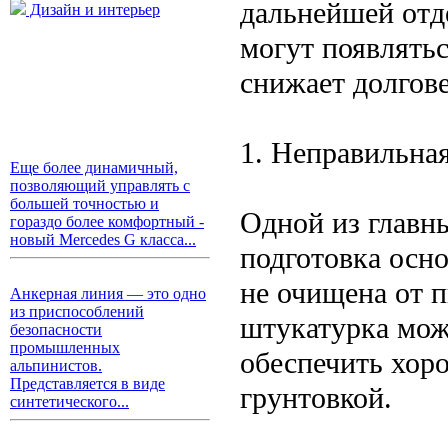
дальнейшей отд
Дизайн и интерьер
могут появлять
снижает долгов
1. Неправильна
Еще более динамичный,
позволяющий управлять с
большей точностью и
Одной из главн
гораздо более комфортный -
новый Mercedes G класса...
подготовка осно
не очищена от п
Анкерная линия — это одно
из приспособлений
штукатурка мож
безопасности
промышленных
обеспечить хор
альпинистов.
Представляется в виде
грунтовкой.
синтетического...