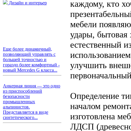
каждому, кто хо
Дизайн и интерьер
презентабельны
мебели появляю
удары, бытовая 
естественный и
Еще более динамичный,
использованием
позволяющий управлять с
большей точностью и
улучшить внешн
гораздо более комфортный -
новый Mercedes G класса...
первоначальный
Анкерная линия — это одно
из приспособлений
Определение ти
безопасности
промышленных
началом ремонта
альпинистов.
Представляется в виде
изготовлена ме
синтетического...
ЛДСП (древесно