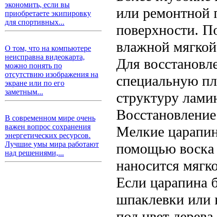
экономить, если вы
или ремонтной п
приобретаете экипировку
для спортивных...
поверхности. П
влажной мягкой
О том, что на компьютере
неисправна видеокарта,
Для восстановл
можно понять по
отсутствию изображения на
специальную пл
экране или по его
заметным...
структуру лами
Восстановление 
В современном мире очень
важен вопрос сохранения
Мелкие царапин
энергетических ресурсов.
Лучшие умы мира работают
помощью воска 
над решениями,...
наносится мягко
Если царапина 
шпаклевки или 
под цвет дерева.