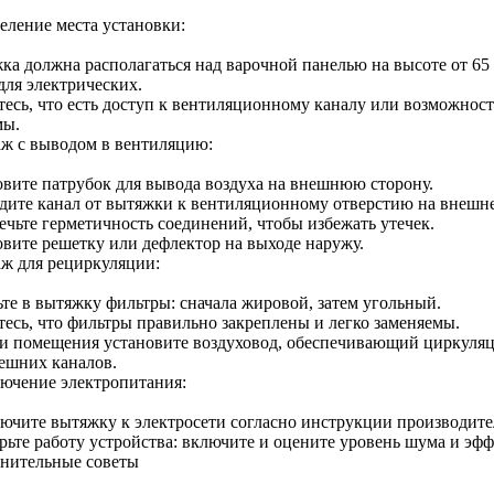
еление места установки:
а должна располагаться над варочной панелью на высоте от 65 д
для электрических.
тесь, что есть доступ к вентиляционному каналу или возможно
мы.
ж с выводом в вентиляцию:
овите патрубок для вывода воздуха на внешнюю сторону.
дите канал от вытяжки к вентиляционному отверстию на внешне
ечьте герметичность соединений, чтобы избежать утечек.
овите решетку или дефлектор на выходе наружу.
ж для рециркуляции:
ьте в вытяжку фильтры: сначала жировой, затем угольный.
тесь, что фильтры правильно закреплены и легко заменяемы.
и помещения установите воздуховод, обеспечивающий циркуляц
нешних каналов.
ючение электропитания:
ючите вытяжку к электросети согласно инструкции производите
рьте работу устройства: включите и оцените уровень шума и эфф
нительные советы