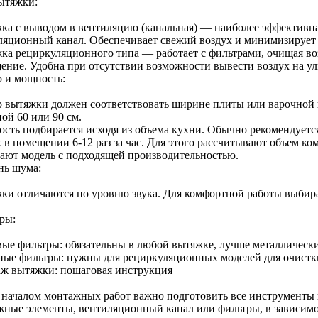
ытяжки:
ка с выводом в вентиляцию (канальная) — наиболее эффективна, 
ляционный канал. Обеспечивает свежий воздух и минимизирует 
ка рециркуляционного типа — работает с фильтрами, очищая воз
ение. Удобна при отсутствии возможности вывести воздух на ул
р и мощность:
р вытяжки должен соответствовать ширине плиты или варочной
ой 60 или 90 см.
сть подбирается исходя из объема кухни. Обычно рекомендуется
 в помещении 6-12 раз за час. Для этого рассчитывают объем ко
ают модель с подходящей производительностью.
нь шума:
ки отличаются по уровню звука. Для комфортной работы выбир
ры:
ые фильтры: обязательны в любой вытяжке, лучше металлически
ные фильтры: нужны для рециркуляционных моделей для очистки 
ж вытяжки: пошаговая инструкция
 началом монтажных работ важно подготовить все инструменты и
жные элементы, вентиляционный канал или фильтры, в зависимо