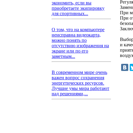
Регул
экономить, если вы
Замен
приобретаете экипировку
При м
для спортивных...
При о
безопа
Заклю
О том, что на компьютере
неисправна видеокарта,
Выбор
можно понять по
и кач
отсутствию изображения на
прият
экране или по его
воздух
заметным...
В современном мире очень
важен вопрос сохранения
энергетических ресурсов.
Лучшие умы мира работают
над решениями,...