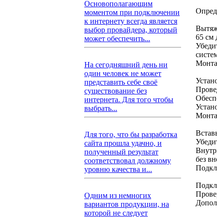
Основополагающим
Опред
моментом при подключении
к интернету всегда является
Вытяжк
выбор провайдера, который
65 см 
может обеспечить...
Убеди
систе
Монта
На сегодняшний день ни
один человек не может
Устан
представить себе своё
Прове
существование без
Обесп
интернета. Для того чтобы
Устан
выбрать...
Монта
Встав
Для того, что бы разработка
Убеди
сайта прошла удачно, и
Внутр
полученный результат
без в
соответствовал должному
Подкл
уровню качества и...
Подкл
Прове
Одним из немногих
Допол
вариантов продукции, на
которой не следует