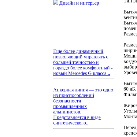
Тип в
Дизайн и интерьер
Вытяж
венти
Вытяж
помещ
Разме
Разме
ширин
Еще более динамичный,
Мощно
позволяющий управлять с
воздух
большей точностью и
выбир
гораздо более комфортный -
Урове
новый Mercedes G класса...
Вытяж
60 дБ.
Анкерная линия — это одно
Фильт
из приспособлений
безопасности
Жиров
промышленных
Уголь
альпинистов.
Монта
Представляется в виде
синтетического...
Перед
крепе