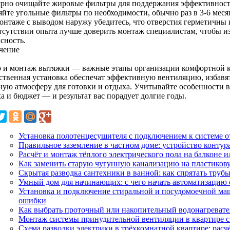
ярно очищайте жировые фильтры для поддержания эффективност
яйте угольные фильтры по необходимости, обычно раз в 3-6 меся
онтаже с выводом наружу убедитесь, что отверстия герметичны
тсутствии опыта лучше доверить монтаж специалистам, чтобы и
сность.
чение
 и монтаж вытяжки — важные этапы организации комфортной к
ественная установка обеспечат эффективную вентиляцию, избавят
ную атмосферу для готовки и отдыха. Учитывайте особенности 
а и бюджет — и результат вас порадует долгие годы.
Установка полотенцесушителя с подключением к системе о
Правильное заземление в частном доме: устройство контур
Расчёт и монтаж тёплого электрического пола на балконе и
Как заменить старую чугунную канализацию на пластиковую
Скрытая разводка сантехники в ванной: как спрятать трубы
Умный дом для начинающих: с чего начать автоматизацию 
Установка и подключение стиральной и посудомоечной ма
ошибки
Как выбрать проточный или накопительный водонагревател
Монтаж системы принудительной вентиляции в квартире 
Схема разводки электрики в трёхкомнатной квартире: расч