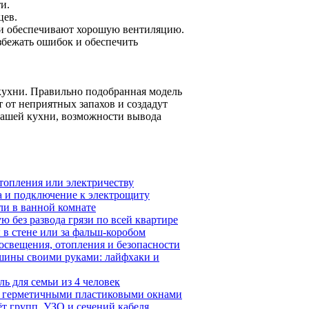
и.
цев.
 и обеспечивают хорошую вентиляцию.
збежать ошибок и обеспечить
ухни. Правильно подобранная модель
 от неприятных запахов и создадут
вашей кухни, возможности вывода
топления или электричеству
а и подключение к электрощиту
ли в ванной комнате
 без развода грязи по всей квартире
 в стене или за фальш-коробом
освещения, отопления и безопасности
шины своими руками: лайфхаки и
ь для семьи из 4 человек
с герметичными пластиковыми окнами
ёт групп, УЗО и сечений кабеля