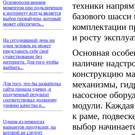
Основополагающим
техники напрям
моментом при подключении
к интернету всегда является
базового шасси
выбор провайдера, который
может обеспечить...
комплектации п
и росту эксплуа
На сегодняшний день ни
один человек не может
Основная особе
представить себе своё
существование без
наличие надстро
интернета. Для того чтобы
выбрать...
конструкцию ма
механизмы, гид
Для того, что бы разработка
сайта прошла удачно, и
насосное обору
полученный результат
соответствовал должному
модули. Каждая
уровню качества и...
к раме, подвеск
Одним из немногих
выбор начинаетс
вариантов продукции, на
которой не следует