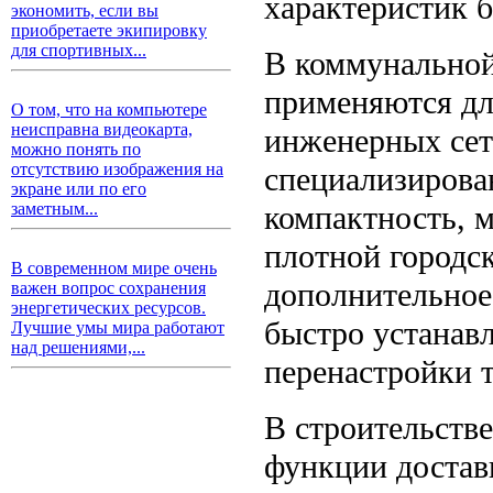
характеристик б
экономить, если вы
приобретаете экипировку
для спортивных...
В коммунальной
применяются дл
О том, что на компьютере
неисправна видеокарта,
инженерных сет
можно понять по
отсутствию изображения на
специализирова
экране или по его
компактность, 
заметным...
плотной городск
В современном мире очень
дополнительное
важен вопрос сохранения
энергетических ресурсов.
быстро устанав
Лучшие умы мира работают
над решениями,...
перенастройки 
В строительств
функции достав