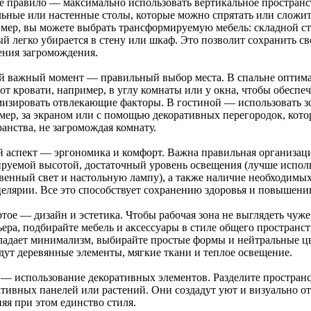
е правило — максимально использовать вертикальное пространс
льные или настенные столы, которые можно спрятать или сложит
мер, вы можете выбрать трансформируемую мебель: складной ст
ый легко убирается в стену или шкаф. Это позволит сохранить с
ния загромождения.
й важный момент — правильный выбор места. В спальне оптима
от кровати, например, в углу комнаты или у окна, чтобы обеспе
изировать отвлекающие факторы. В гостиной — использовать зо
мер, за экраном или с помощью декоративных перегородок, кот
анства, не загромождая комнату.
й аспект — эргономика и комфорт. Важна правильная организация
ируемой высотой, достаточный уровень освещения (лучше испо
твенный свет и настольную лампу), а также наличие необходимых
целярии. Все это способствует сохранению здоровья и повышен
ртое — дизайн и эстетика. Чтобы рабочая зона не выглядеть чуж
ера, подбирайте мебель и аксессуары в стиле общего пространст
ладает минимализм, выбирайте простые формы и нейтральные цв
дут деревянные элементы, мягкие ткани и теплое освещение.
 — использование декоративных элементов. Разделите простран
ативных панелей или растений. Они создадут уют и визуально от
яя при этом единство стиля.