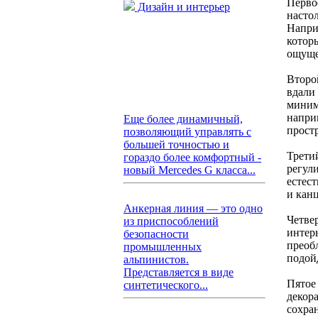
Перво
Дизайн и интерьер
насто
Напри
котор
ощуще
Второ
вдали 
миним
напри
Еще более динамичный,
простр
позволяющий управлять с
большей точностью и
Трети
гораздо более комфортный -
регул
новый Mercedes G класса...
естес
и кан
Анкерная линия — это одно
Четве
из приспособлений
интерь
безопасности
преоб
промышленных
подой
альпинистов.
Представляется в виде
Пятое
синтетического...
декор
сохран