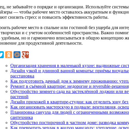
ец, не забывайте о порядке и организации. Используйте систем
айзеры — чтобы рабочее место оставалось аккуратным и функци
ают снизить стресс и повысить эффективность работы.
оить рабочее место в спальне или гостиной без ущерба для инте
е творчески и с учетом особенностей пространства. Важно помни
о удобным, но и гармонично вписываться в общую концепцию жи
хновение для продуктивной деятельности.
Организация хранения в маленькой кухне: выдвижные сис
Дизайн узкой и длинной ванной комнаты: приёмы визуаль
расстановка
Как подготовить дачный дом к зимнему проживанию: утепл
Ремонт в съёмной квартире: недорогие и reversible-решения
Обустройство зимнего сада на застеклённой лоджии или ве
растений
Дизайн прихожей в квартире-студии: как отделить зону без
Как организовать мастерскую в подвале: вентиляция, осве
Планировка санузла для людей с ограниченными возможно
сантехника
Обустройство постирочной в частном доме: разводка комм
Как превратить чердак в жилую мансарду: утепление, осве