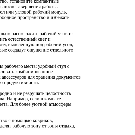
тво. Установите компактные
ь после завершения работы.
ол или угловой рабочий модуль,
вободное пространство и избежать
льно расположить рабочий участок
чить естественный свет и
ну, выделенную под рабочий угол,
орые создадут ощущение отдельного
 рабочего места: удобный стул с
льзовать комбинированное —
 аксессуаров для хранения документов
ию продуктивности.
еродно и не разрушать целостность
ва. Например, если в комнате
ета. Для более уютной атмосферы
ство с помощью ковриков,
делят рабочую зону от зоны отдыха,