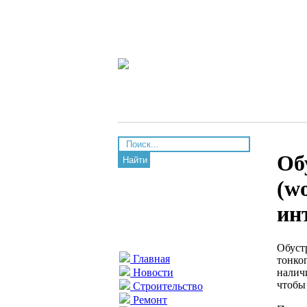
Об
Найти
(w
ин
Обуст
Главная
тонко
налич
Новости
чтобы
Строительство
Ремонт