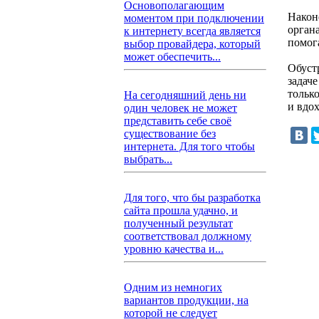
Основополагающим
Након
моментом при подключении
орган
к интернету всегда является
помог
выбор провайдера, который
может обеспечить...
Обустр
задач
тольк
На сегодняшний день ни
и вдо
один человек не может
представить себе своё
существование без
интернета. Для того чтобы
выбрать...
Для того, что бы разработка
сайта прошла удачно, и
полученный результат
соответствовал должному
уровню качества и...
Одним из немногих
вариантов продукции, на
которой не следует