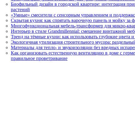
Биофильный дизайн в городской квартире: интеграция пр
растений
«Умные» смесители с сенсорным управлением и поддержко
Скрытая кухня: как спрятать варочную панель и мойку за
Многофункциональная мебель-трансформер для микро-ква
Интерьер в стиле Grandmillennial: смешение винтажной м
Тренд на тёмные кухни: как использовать глубокие цвета 
Экологичная утилизация строительного мусора: раздельны
Материалы для тепло- и звукоизоляции без вредных испарен
Как организовать естественную вентиляцию в доме с герм
правильное проветривание