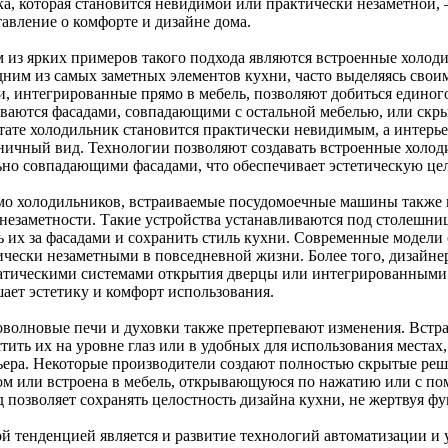
ка, которая становится невидимой или практически незаметной,
тавление о комфорте и дизайне дома.
 из ярких примеров такого подхода являются встроенные холод
дним из самых заметных элементов кухни, часто выделяясь сво
и, интегрированные прямо в мебель, позволяют добиться единог
ваются фасадами, совпадающими с остальной мебелью, или скр
ьтате холодильник становится практически невидимым, а интерье
ничный вид. Технологии позволяют создавать встроенные холо
ьно совпадающими фасадами, что обеспечивает эстетическую цел
о холодильников, встраиваемые посудомоечные машины также п
 незаметности. Такие устройства устанавливаются под столешниц
ь их за фасадами и сохранить стиль кухни. Современные модели 
ически незаметными в повседневной жизни. Более того, дизайне
атическими системами открытия дверцы или интегрированными 
ает эстетику и комфорт использования.
волновые печи и духовки также претерпевают изменения. Встр
тить их на уровне глаз или в удобных для использования местах
ьера. Некоторые производители создают полностью скрытые реше
ом или встроена в мебель, открывающуюся по нажатию или с по
д позволяет сохранять целостность дизайна кухни, не жертвуя ф
й тенденцией является и развитие технологий автоматизации и 