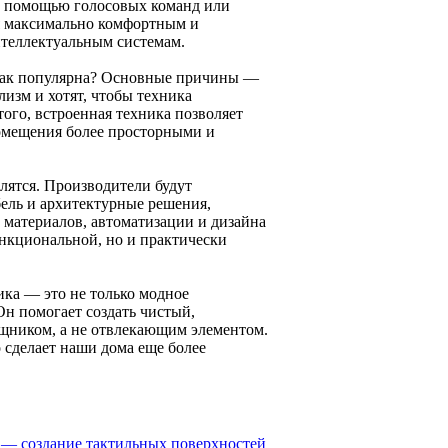
с помощью голосовых команд или
ся максимально комфортным и
нтеллектуальным системам.
а так популярна? Основные причины —
изм и хотят, чтобы техника
того, встроенная техника позволяет
помещения более просторными и
лятся. Производители будут
ель и архитектурные решения,
 материалов, автоматизации и дизайна
ункциональной, но и практически
ика — это не только модное
Он помогает создать чистый,
щником, а не отвлекающим элементом.
 сделает наши дома еще более
н — создание тактильных поверхностей