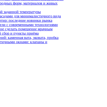
иродных форм, материалов и живых
й заданной температуры
 фасадами для минималистичного вида
ртир: последние новинки рынка
ебели с современными технологиями
и не сделать помещение мрачным
й сбор и пункты приёма
ий: каменная вата, эковата, пробка
етичными окнами: клапаны и