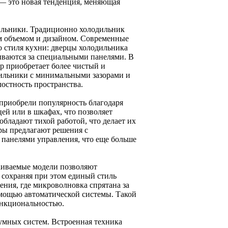
 — это новая тенденция, меняющая
ильники. Традиционно холодильник
им объемом и дизайном. Современные
о стиля кухни: дверцы холодильника
ываются за специальными панелями. В
р приобретает более чистый и
дильники с минимальными зазорами и
остность пространства.
риобрели популярность благодаря
ей или в шкафах, что позволяет
обладают тихой работой, что делает их
ры предлагают решения с
панелями управления, что еще больше
аиваемые модели позволяют
, сохраняя при этом единый стиль
ния, где микроволновка спрятана за
мощью автоматической системы. Такой
ункциональностью.
умных систем. Встроенная техника