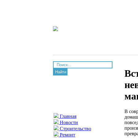
Вс
Найти
не
ма
В сов
Главная
домаш
повсе
Новости
произ
Строительство
превр
Ремонт