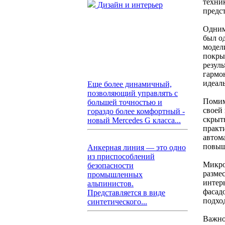
техни
Дизайн и интерьер
предс
Одним
был о
модел
покры
резул
гармо
идеал
Еще более динамичный,
позволяющий управлять с
Помим
большей точностью и
своей
гораздо более комфортный -
скрыт
новый Mercedes G класса...
практ
автом
повыш
Анкерная линия — это одно
из приспособлений
Микро
безопасности
размес
промышленных
интер
альпинистов.
фасад
Представляется в виде
подхо
синтетического...
Важно