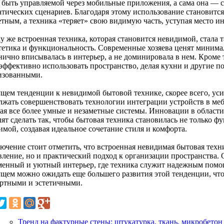
 быть управляемой через мобильные приложения, а сама она — 
атических сценариев. Благодаря этому использование становит
етным, а техника «теряет» свою видимую часть, уступая место и
у же встроенная техника, которая становится невидимой, стал
стетика и функциональность. Современные хозяева ценят минимал
нично вписывалась в интерьер, а не доминировала в нем. Кроме 
 эффективно использовать пространство, делая кухни и другие 
изованными.
ущем тенденции к невидимой бытовой технике, скорее всего, уси
лжать совершенствовать технологии интеграции устройств в меб
вая все более умные и незаметные системы. Инновации в области
лят сделать так, чтобы бытовая техника становилась не только ф
мой, создавая идеальное сочетание стиля и комфорта.
лючение стоит отметить, что встроенная невидимая бытовая техн
вление, но и практический подход к организации пространства. 
менный и уютный интерьер, где техника служит надежным помо
ущем можно ожидать еще большего развития этой тенденции, что
ртными и эстетичными.
Тренд на фактурные стены: штукатурка, ткань, микробето