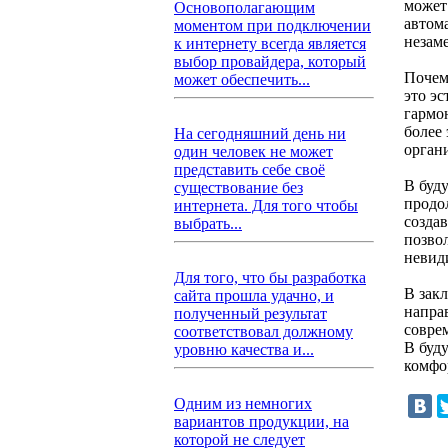
может
Основополагающим
автом
моментом при подключении
незам
к интернету всегда является
выбор провайдера, который
Почем
может обеспечить...
это э
гармо
более
На сегодняшний день ни
орган
один человек не может
представить себе своё
В буд
существование без
продо
интернета. Для того чтобы
созда
выбрать...
позво
невиди
Для того, что бы разработка
В зак
сайта прошла удачно, и
напра
полученный результат
совре
соответствовал должному
В буд
уровню качества и...
комфо
Одним из немногих
вариантов продукции, на
которой не следует