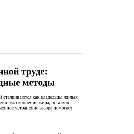
нной труде:
одные методы
ой сталкиваются как владельцы жилых
чинам: скопление жира, остатков
менное устранение засора помогает