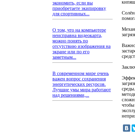
кипящ
экономить, если вы
приобретаете экипировку
Солёна
для спортивных...
помог
Механ
О том, что на компьютере
загряз
неисправна видеокарта,
можно понять по
Важно
отсутствию изображения на
заста
экране или по его
средст
заметным...
Заклю
В современном мире очень
Эффек
важен вопрос сохранения
загря
энергетических ресурсов.
среды
Лучшие умы мира работают
метод
над решениями,...
сложн
чтобы
экспл
непри