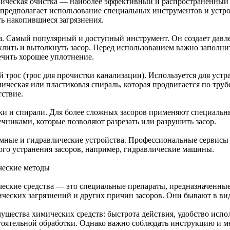
ическая очистка — наиболее эффективный и распространенный с
 предполагает использование специальных инструментов и устр
ть накопившиеся загрязнения.
з. Самый популярный и доступный инструмент. Он создает давле
хлить и вытолкнуть засор. Перед использованием важно заполни
ечить хорошее уплотнение.
 трос (трос для прочистки канализации). Используется для устр
ическая или пластиковая спираль, которая продвигается по труб
тствие.
ки и спирали. Для более сложных засоров применяют специальн
ечниками, которые позволяют разрезать или разрушить засор.
мные и гидравлические устройства. Профессиональные сервисы
ого устранения засоров, например, гидравлические машины.
еские методы
еские средства — это специальные препараты, предназначенны
ических загрязнений и других причин засоров. Они бывают в ви
ущества химических средств: быстрота действия, удобство испо
тоятельной обработки. Однако важно соблюдать инструкцию и м