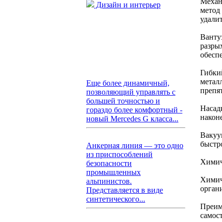
Механ
Дизайн и интерьер
метод
удали
Ванту
разры
обесп
Гибкий
металл
Еще более динамичный,
препя
позволяющий управлять с
большей точностью и
Насад
гораздо более комфортный -
након
новый Mercedes G класса...
Вакуу
быстр
Анкерная линия — это одно
из приспособлений
Химич
безопасности
промышленных
Химич
альпинистов.
орган
Представляется в виде
синтетического...
Преим
самос