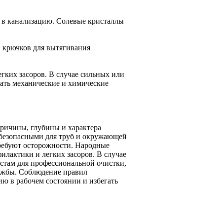
ть в канализацию. Солевые кристаллы
 крючков для вытягивания
гких засоров. В случае сильных или
вать механические и химические
причины, глубины и характера
 безопасными для труб и окружающей
требуют осторожности. Народные
лактики и легких засоров. В случае
истам для профессиональной очистки,
лужбы. Соблюдение правил
ю в рабочем состоянии и избегать