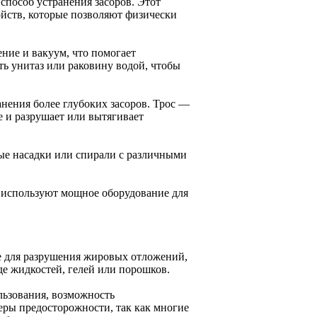
пособ устранения засоров. Этот
ойств, которые позволяют физически
ние и вакуум, что помогает
ть унитаз или раковину водой, чтобы
анения более глубоких засоров. Трос —
е и разрушает или вытягивает
ые насадки или спирали с различными
 используют мощное оборудование для
е для разрушения жировых отложений,
де жидкостей, гелей или порошков.
льзования, возможность
еры предосторожности, так как многие