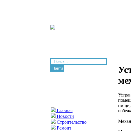
Ус
Найти
ме
Устра
помещ
пищи,
Главная
избеж
Новости
Механ
Строительство
Ремонт