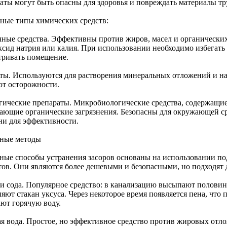
аты могут быть опасны для здоровья и повреждать материалы тр
ные типы химических средств:
ные средства. Эффективны против жиров, масел и органических
сид натрия или калия. При использовании необходимо избегать к
тривать помещение.
ты. Используются для растворения минеральных отложений и на
ют осторожности.
гические препараты. Микробиологические средства, содержащие
гающие органические загрязнения. Безопасны для окружающей ср
ни для эффективности.
ные методы
ные способы устранения засоров основаны на использовании п
тов. Они являются более дешевыми и безопасными, но подходят д
 и сода. Популярное средство: в канализацию высыпают половин
яют стакан уксуса. Через некоторое время появляется пена, что 
ают горячую воду.
ая вода. Простое, но эффективное средство против жировых от