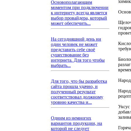
химик
Основополагающим
моментом при подключении
Основ
к интернету всегда является
выбор провайдера, который
Щелоч
может обеспечить...
гидрок
прове
На сегодняшний день ни
Кисло
один человек не может
требу
представить себе своё
существование без
Биоло
интернета. Для того чтобы
разла
выбрать...
време
Народ
Для того, что бы разработка
сайта прошла удачно, и
Народ
полученный результат
рецеп
соответствовал должному
уровню качества и...
Уксус
добавл
залив
Одним из немногих
вариантов продукции, на
Горяч
которой не следует