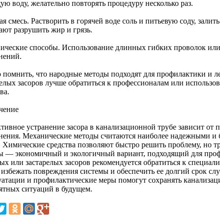
ую воду, желательно повторять процедуру несколько раз.
я смесь. Растворить в горячей воде соль и питьевую соду, зали
ают разрушить жир и грязь.
ические способы. Использование длинных гибких проволок или
нений.
 помнить, что народные методы подходят для профилактики и ле
релых засоров лучше обратиться к профессионалам или использо
ва.
чение
тивное устранение засора в канализационной трубе зависит от 
знения. Механические методы считаются наиболее надежными и
. Химические средства позволяют быстро решить проблему, но 
ы — экономичный и экологичный вариант, подходящий для профи
ых или застарелых засоров рекомендуется обратиться к специал
 избежать повреждения системы и обеспечить ее долгий срок с
уатации и профилактические меры помогут сохранять канализаци
ятных ситуаций в будущем.