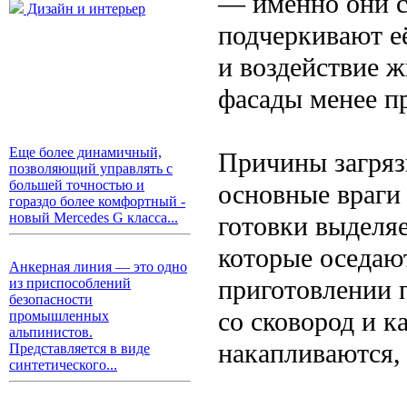
— именно они с
Дизайн и интерьер
подчеркивают е
и воздействие ж
фасады менее п
Еще более динамичный,
Причины загряз
позволяющий управлять с
большей точностью и
основные враги
гораздо более комфортный -
новый Mercedes G класса...
готовки выделяе
которые оседают
Анкерная линия — это одно
приготовлении 
из приспособлений
безопасности
со сковород и к
промышленных
альпинистов.
накапливаются,
Представляется в виде
синтетического...