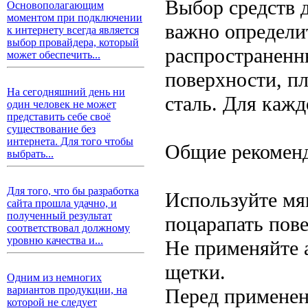
Выбор средств 
Основополагающим
моментом при подключении
важно определи
к интернету всегда является
выбор провайдера, который
распространен
может обеспечить...
поверхности, пл
На сегодняшний день ни
сталь. Для каж
один человек не может
представить себе своё
существование без
интернета. Для того чтобы
Общие рекомен
выбрать...
Для того, что бы разработка
Используйте мя
сайта прошла удачно, и
полученный результат
поцарапать пов
соответствовал должному
уровню качества и...
Не применяйте 
щетки.
Одним из немногих
вариантов продукции, на
Перед применени
которой не следует