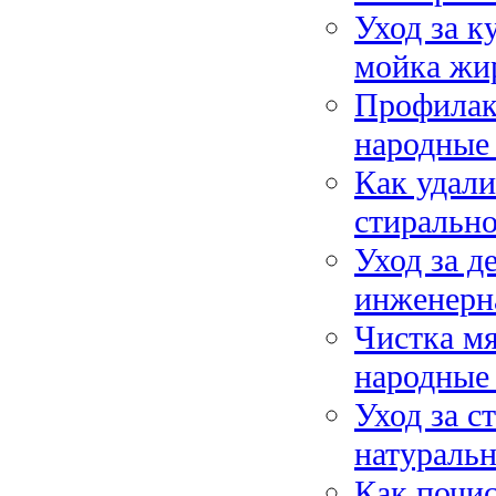
Уход за к
мойка жи
Профилакт
народные 
Как удали
стиральн
Уход за д
инженерна
Чистка мя
народные 
Уход за с
натуральн
Как почи