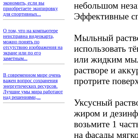
небольшом неза
экономить, если вы
приобретаете экипировку
Эффективные сп
для спортивных...
О том, что на компьютере
Мыльный раство
неисправна видеокарта,
можно понять по
использовать т
отсутствию изображения на
экране или по его
или жидким мыл
заметным...
растворе и акку
В современном мире очень
протрите повер
важен вопрос сохранения
энергетических ресурсов.
Лучшие умы мира работают
над решениями,...
Уксусный раство
жиром и дезинф
возьмите 1 част
на фасады мягко