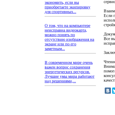
серви
экономить, если вы
приобретаете экипировку
Взаим
для спортивных...
Если 
испол
стройк
О том, что на компьютере
неисправна видеокарта,
Докум
можно понять по
Все в
отсутствию изображения на
испра
экране или по его
заметным...
Заклю
Чтени
В современном мире очень
Внима
важен вопрос сохранения
помог
энергетических ресурсов.
консу
Лучшие умы мира работают
качес
над решениями,...