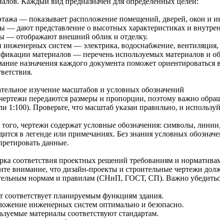
иалов. Каждый вид предназначен для определённых целей:
этажа — показывает расположение помещений, дверей, окон и 
зы — дают представление о высотных характеристиках и внутрен
ы — отображают внешний облик и отделку.
 инженерных систем — электрика, водоснабжение, вентиляция,
фикации материалов — перечень используемых материалов и об
ание назначения каждого документа поможет ориентироваться в
ветствия.
тельное изучение масштабов и условных обозначений
 чертежи передаются размеры и пропорции, поэтому важно обра
ли 1:100). Проверьте, что масштаб указан правильно, и использу
 того, чертежи содержат условные обозначения: символы, линии
дится в легенде или примечаниях. Без знания условных обознач
претировать данные.
рка соответствия проектных решений требованиям и норматива
ите внимание, что дизайн-проекты и строительные чертежи дол
тельным нормам и правилам (СНиП, ГОСТ, СП). Важно убедиться
т соответствует планируемым функциям здания.
ложение инженерных систем оптимально и безопасно.
ьзуемые материалы соответствуют стандартам.