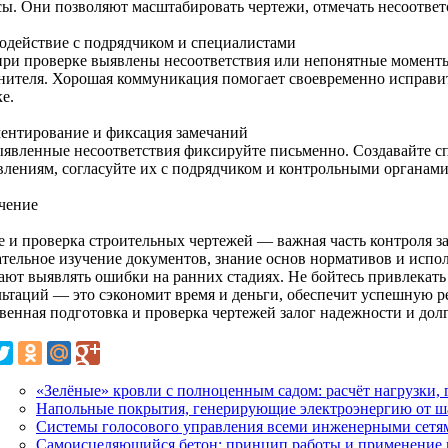
сы. Они позволяют масштабировать чертежи, отмечать несоответ
одействие с подрядчиком и специалистами
при проверке выявлены несоответствия или непонятные моменты,
нителя. Хорошая коммуникация помогает своевременно исправи
е.
ентирование и фиксация замечаний
ыявленные несоответствия фиксируйте письменно. Создавайте с
влениям, согласуйте их с подрядчиком и контрольными органами
чение
е и проверка строительных чертежей — важная часть контроля за
тельное изучение документов, знание основ нормативов и испо
ают выявлять ошибки на ранних стадиях. Не бойтесь привлекат
льтаций — это сэкономит время и деньги, обеспечит успешную р
твенная подготовка и проверка чертежей залог надежности и дол
«Зелёные» кровли с полноценным садом: расчёт нагрузки, 
Напольные покрытия, генерирующие электроэнергию от ш
Системы голосового управления всеми инженерными сетя
Самоисцеляющийся бетон: принцип работы и применение 