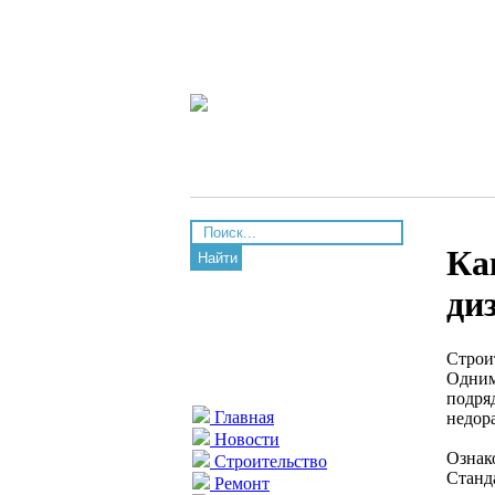
Ка
Найти
ди
Строи
Одним
подря
Главная
недор
Новости
Ознак
Строительство
Станд
Ремонт