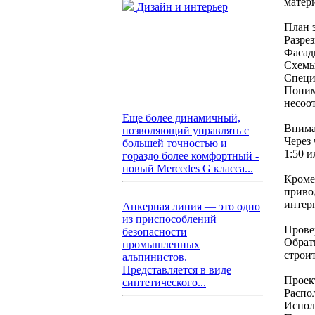
матер
Дизайн и интерьер
План 
Разре
Фасад
Схемы
Специ
Поним
несоот
Еще более динамичный,
Внима
позволяющий управлять с
Через
большей точностью и
1:50 и
гораздо более комфортный -
новый Mercedes G класса...
Кроме
приво
интер
Анкерная линия — это одно
из приспособлений
Прове
безопасности
Обрат
промышленных
строи
альпинистов.
Представляется в виде
Проек
синтетического...
Распо
Испол