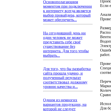
Проек
Основополагающим
Если 
моментом при подключении
к интернету всегда является
Анали
выбор провайдера, который
Прове
может обеспечить...
Разме
Распо
На сегодняшний день ни
Венти
один человек не может
Водоп
представить себе своё
Элект
существование без
Ошибк
интернета. Для того чтобы
работ.
выбрать...
Прове
Специ
Для того, что бы разработка
соотв
сайта прошла удачно, и
полученный результат
Переч
соответствовал должному
Марки
уровню качества и...
Колич
Сравн
Одним из немногих
Испол
вариантов продукции, на
Для б
которой не следует