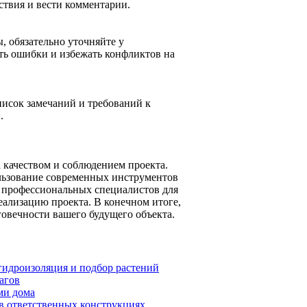
ствия и вести комментарии.
 обязательно уточняйте у
ть ошибки и избежать конфликтов на
писок замечаний и требований к
.
 качеством и соблюдением проекта.
льзование современных инструментов
ь профессиональных специалистов для
еализацию проекта. В конечном итоге,
говечности вашего будущего объекта.
гидроизоляция и подбор растений
агов
ми дома
в ответственных конструкциях