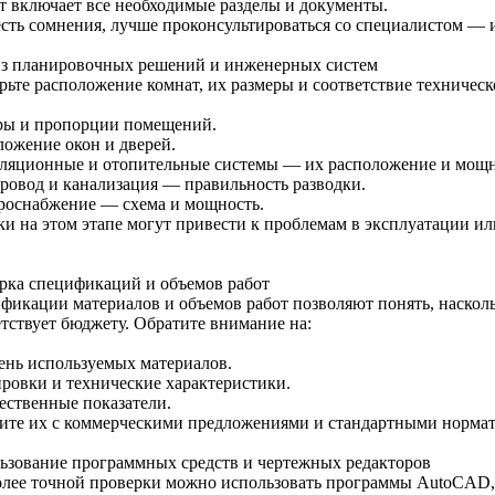
т включает все необходимые разделы и документы.
есть сомнения, лучше проконсультироваться со специалистом —
з планировочных решений и инженерных систем
рьте расположение комнат, их размеры и соответствие техничес
ры и пропорции помещений.
ложение окон и дверей.
ляционные и отопительные системы — их расположение и мощн
ровод и канализация — правильность разводки.
роснабжение — схема и мощность.
и на этом этапе могут привести к проблемам в эксплуатации и
рка спецификаций и объемов работ
фикации материалов и объемов работ позволяют понять, насколь
етствует бюджету. Обратите внимание на:
ень используемых материалов.
ровки и технические характеристики.
ественные показатели.
ите их с коммерческими предложениями и стандартными норма
ьзование программных средств и чертежных редакторов
олее точной проверки можно использовать программы AutoCAD, 