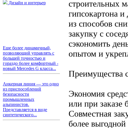
строительных ма
Дизайн и интерьер
гипсокартона и
из способов сн
закупку с сосед
сэкономить день
Еще более динамичный,
опытом и укрепл
позволяющий управлять с
большей точностью и
гораздо более комфортный -
новый Mercedes G класса...
Преимущества с
Анкерная линия — это одно
из приспособлений
Экономия средс
безопасности
промышленных
или при заказе
альпинистов.
Представляется в виде
Совместная зак
синтетического...
более выгодной 