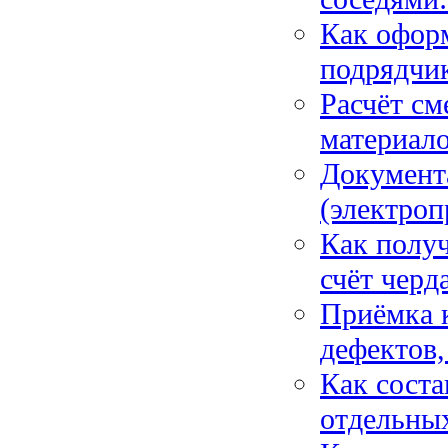
Как офор
подрядчик
Расчёт см
материало
Документ
(электроп
Как получ
счёт черд
Приёмка к
дефектов,
Как соста
отдельных