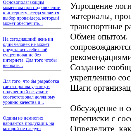
Основополагающим
Упрощение логи
моментом при подключении
к интернету всегда является
материалы, прощ
выбор провайдера, который
может обеспечить...
транспортные р
Обмен опытом. 
На сегодняшний день ни
сопровождаются
один человек не может
представить себе своё
рекомендациями
существование без
интернета. Для того чтобы
Создание сообщ
выбрать...
укреплению сос
Для того, что бы разработка
Шаги организац
сайта прошла удачно, и
полученный результат
соответствовал должному
уровню качества и...
Обсуждение и со
переписки с сос
Одним из немногих
вариантов продукции, на
Определите, ка
которой не следует