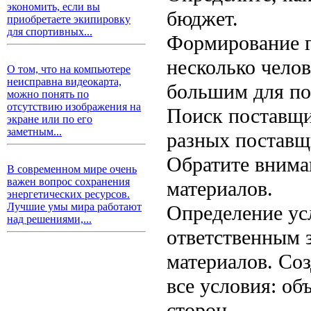
экономить, если вы
бюджет.
приобретаете экипировку
для спортивных...
Формирование г
несколько челов
О том, что на компьютере
неисправна видеокарта,
большим для по
можно понять по
отсутствию изображения на
Поиск поставщи
экране или по его
заметным...
разных поставщи
Обратите внима
В современном мире очень
важен вопрос сохранения
материалов.
энергетических ресурсов.
Лучшие умы мира работают
Определение усл
над решениями,...
ответственным з
материалов. Соз
все условия: об
сторон.