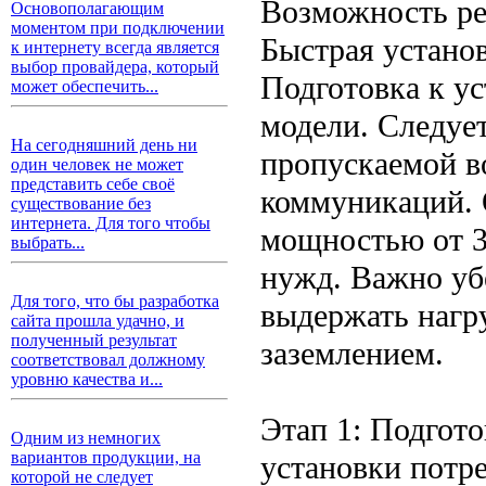
Возможность ре
Основополагающим
моментом при подключении
Быстрая устано
к интернету всегда является
выбор провайдера, который
Подготовка к у
может обеспечить...
модели. Следуе
На сегодняшний день ни
пропускаемой в
один человек не может
представить себе своё
коммуникаций. 
существование без
интернета. Для того чтобы
мощностью от 3
выбрать...
нужд. Важно убе
Для того, что бы разработка
выдержать нагру
сайта прошла удачно, и
полученный результат
заземлением.
соответствовал должному
уровню качества и...
Этап 1: Подгот
Одним из немногих
вариантов продукции, на
установки потр
которой не следует