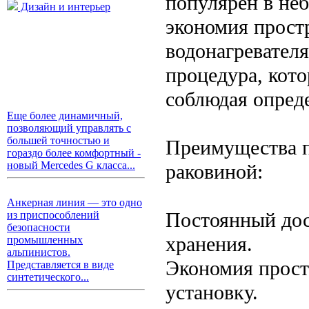
популярен в неб
Дизайн и интерьер
экономия простр
водонагревателя
процедура, кот
соблюдая опред
Еще более динамичный,
позволяющий управлять с
большей точностью и
Преимущества п
гораздо более комфортный -
новый Mercedes G класса...
раковиной:
Анкерная линия — это одно
Постоянный дост
из приспособлений
безопасности
хранения.
промышленных
альпинистов.
Экономия прост
Представляется в виде
синтетического...
установку.