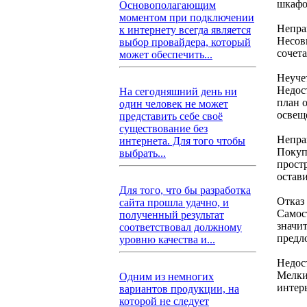
шкафо
Основополагающим
моментом при подключении
Непра
к интернету всегда является
Несов
выбор провайдера, который
сочет
может обеспечить...
Неуче
Недос
На сегодняшний день ни
план о
один человек не может
освещ
представить себе своё
существование без
Непра
интернета. Для того чтобы
Покуп
выбрать...
прост
остав
Для того, что бы разработка
Отказ
сайта прошла удачно, и
Самос
полученный результат
значи
соответствовал должному
предл
уровню качества и...
Недос
Мелкие
Одним из немногих
интер
вариантов продукции, на
которой не следует