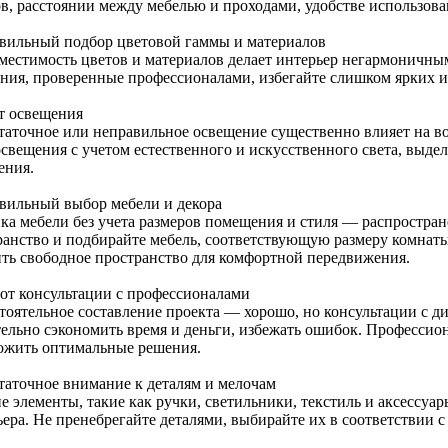
в, расстоянии между мебелью и проходами, удобстве использова
вильный подбор цветовой гаммы и материалов
местимость цветов и материалов делает интерьер негармоничны
ания, проверенные профессионалами, избегайте слишком ярких 
т освещения
таточное или неправильное освещение существенно влияет на во
свещения с учетом естественного и искусственного света, выдел
ения.
вильный выбор мебели и декора
ка мебели без учета размеров помещения и стиля — распростра
ранство и подбирайте мебель, соответствующую размеру комнаты
ить свободное пространство для комфортной передвижения.
 от консультации с профессионалами
тоятельное составление проекта — хорошо, но консультации с 
тельно сэкономить время и деньги, избежать ошибок. Профессио
ожить оптимальные решения.
таточное внимание к деталям и мелочам
 элементы, такие как ручки, светильники, текстиль и аксессуар
ьера. Не пренебрегайте деталями, выбирайте их в соответствии 