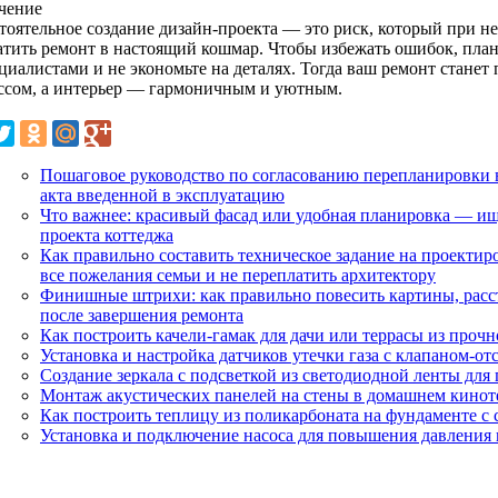
чение
тоятельное создание дизайн-проекта — это риск, который при н
атить ремонт в настоящий кошмар. Чтобы избежать ошибок, план
ециалистами и не экономьте на деталях. Тогда ваш ремонт стане
ссом, а интерьер — гармоничным и уютным.
Пошаговое руководство по согласованию перепланировки в 
акта введенной в эксплуатацию
Что важнее: красивый фасад или удобная планировка — и
проекта коттеджа
Как правильно составить техническое задание на проектир
все пожелания семьи и не переплатить архитектору
Финишные штрихи: как правильно повесить картины, расст
после завершения ремонта
Как построить качели-гамак для дачи или террасы из прочн
Установка и настройка датчиков утечки газа с клапаном-от
Создание зеркала с подсветкой из светодиодной ленты дл
Монтаж акустических панелей на стены в домашнем кинот
Как построить теплицу из поликарбоната на фундаменте с
Установка и подключение насоса для повышения давления 