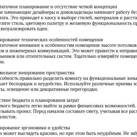
таточное планирование и отсутствие четкой концепции
е начинающие дизайнеры и домовладельцы начинают работу без
тата. Это приводит к хаосу в выборе стилей, материалов и расс
елите стиль, цветовую палитру и желаемую функциональность п
 визуализировать идеи.
ирование технических особенностей помещения
таточное внимание к особенностям помещения: высоте потолков
ов и инженерных коммуникаций. Это может привести к неправ
льников или отопительных систем. Тщательно измеряйте помеще
ты.
вильное зонирование пространства
собность правильно разделить комнату на функциональные зоны 
кает беспорядок и неудобство. Используйте различные приемы з
ты, освещение или декоративные перегородки.
ствие бюджета и планирования затрат
еткого бюджета легко выйти за рамки финансовых возможностей.
лывать проект. Перед началом составьте смету, учитывая все рас
алистов.
ирование эргономики и удобства
н может выглядеть красиво, но при этом быть неудобным. Не за