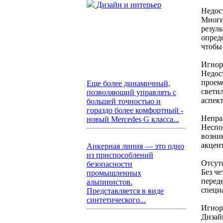
Дизайн и интерьер
Недос
Многи
резуль
опред
чтобы
Игнор
Недос
проем
Еще более динамичный,
свети
позволяющий управлять с
аспек
большей точностью и
гораздо более комфортный -
Непра
новый Mercedes G класса...
Неспо
возни
акцен
Анкерная линия — это одно
из приспособлений
Отсут
безопасности
Без ч
промышленных
переде
альпинистов.
специ
Представляется в виде
синтетического...
Игнор
Дизай