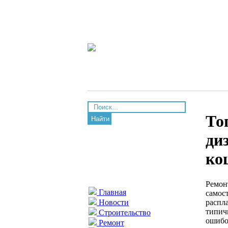
То
Найти
ди
ко
Ремонт
Главная
самос
распл
Новости
типич
Строительство
ошибо
Ремонт