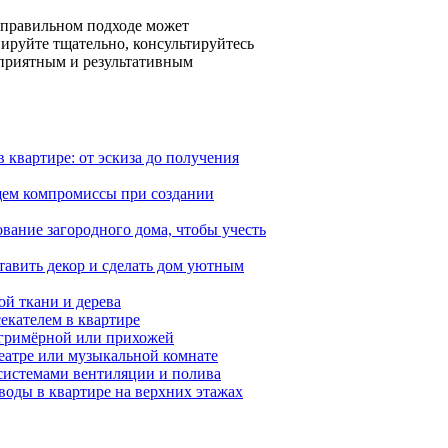
еправильном подходе может
ируйте тщательно, консультируйтесь
т приятным и результативным
квартире: от эскиза до получения
щем компромиссы при создании
ование загородного дома, чтобы учесть
авить декор и сделать дом уютным
ой ткани и дерева
секателем в квартире
я гримёрной или прихожей
еатре или музыкальной комнате
 системами вентиляции и полива
воды в квартире на верхних этажах