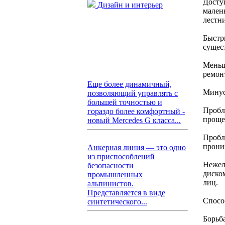
Досту
Дизайн и интерьер
мален
лестн
Быстр
сущес
Меньш
ремон
Еще более динамичный,
Минус
позволяющий управлять с
большей точностью и
Пробл
гораздо более комфортный -
проще
новый Mercedes G класса...
Пробл
прони
Анкерная линия — это одно
из приспособлений
Нежел
безопасности
диско
промышленных
лиц.
альпинистов.
Представляется в виде
Спосо
синтетического...
Борьб