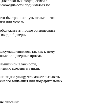
т для пожилых людей, семей с
необходимости подниматься по
ости быстро покинуть жилье — это
ки или мебель.
 обслуживать, проще организовать
 входной двери.
 злоумышленников, так как к нему
онные или дверные проемы.
повышенной влажности,
влению плесени и гнили.
на видно улицу, что может вызывать
язчивого внимания или подозрительных
ие плесени: