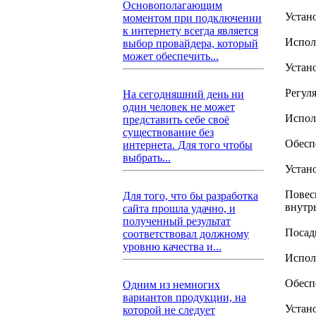
Основополагающим
Устан
моментом при подключении
к интернету всегда является
Испол
выбор провайдера, который
может обеспечить...
Устан
Регул
На сегодняшний день ни
один человек не может
Испол
представить себе своё
существование без
Обесп
интернета. Для того чтобы
выбрать...
Устан
Повес
Для того, что бы разработка
внутрь
сайта прошла удачно, и
полученный результат
Посад
соответствовал должному
уровню качества и...
Испол
Обесп
Одним из немногих
вариантов продукции, на
Устан
которой не следует