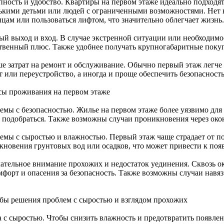
пность и удобство. Квартиры на первом этаже идеально подходя
ькими детьми или людей с ограниченными возможностями. Нет 
ицам или пользоваться лифтом, что значительно облегчает жизнь.
ый выход и вход. В случае экстренной ситуации или необходим
твенный плюс. Также удобнее получать крупногабаритные покуп
е затрат на ремонт и обслуживание. Обычно первый этаж легче
т или переустройство, а иногда и проще обеспечить безопасность
ы проживания на первом этаже
емы с безопасностью. Жилье на первом этаже более уязвимо для
 подобраться. Также возможны случаи проникновения через ок
емы с сыростью и влажностью. Первый этаж чаще страдает от 
кновения грунтовых вод или осадков, что может привести к поя
ательное внимание прохожих и недостаток уединения. Сквозь ок
мфорт и опасения за безопасность. Также возможны случаи нав
бы решения проблем с сыростью и взглядом прохожих
а с сыростью. Чтобы снизить влажность и предотвратить появлен