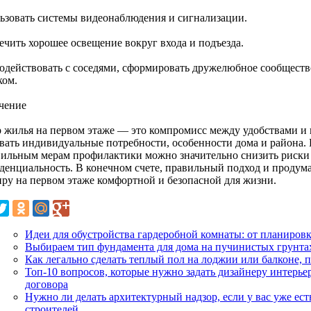
ьзовать системы видеонаблюдения и сигнализации.
ечить хорошее освещение вокруг входа и подъезда.
одействовать с соседями, сформировать дружелюбное сообщество
ком.
чение
 жилья на первом этаже — это компромисс между удобствами и
вать индивидуальные потребности, особенности дома и района.
вильным мерам профилактики можно значительно снизить риски 
денциальность. В конечном счете, правильный подход и продум
иру на первом этаже комфортной и безопасной для жизни.
Идеи для обустройства гардеробной комнаты: от планиров
Выбираем тип фундамента для дома на пучинистых грунта
Как легально сделать теплый пол на лоджии или балконе, 
Топ-10 вопросов, которые нужно задать дизайнеру интерье
договора
Нужно ли делать архитектурный надзор, если у вас уже ест
строителей