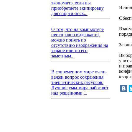
экономить, если вы
Испол
приобретаете экипировку
для спортивных...
Обесп
Взаим
О том, что на компьютере
поряд
неисправна видеокарта,
можно понять по
Заклю
отсутствию изображения на
экране или по его
Выбор
заметным...
учиты
и пра
конфи
В современном мире очень
кварт
важен вопрос сохранения
энергетических ресурсов.
Лучшие умы мира работают
над решениями,...