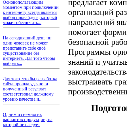
предлагает ком
Основополагающим
моментом при подключении
организаций ра
к интернету всегда является
выбор провайдера, который
направлений яв
может обеспечить...
помогает форми
На сегодняшний день ни
безопасной раб
один человек не может
представить себе своё
Программы орие
существование без
интернета. Для того чтобы
знаний и учиты
выбрать...
законодательств
Для того, что бы разработка
выстраивать гр
сайта прошла удачно, и
полученный результат
производственн
соответствовал должному
уровню качества и...
Подгото
Одним из немногих
вариантов продукции, на
которой не следует