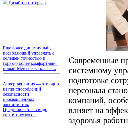
Дизайн и интерьер
Еще более динамичный,
позволяющий управлять с
Современные пр
большей точностью и
гораздо более комфортный -
системному упр
новый Mercedes G класса...
подготовке сот
Анкерная линия — это одно
персонала стан
из приспособлений
безопасности
компаний, особе
промышленных
альпинистов.
влияет на эффе
Представляется в виде
синтетического...
здоровья работ