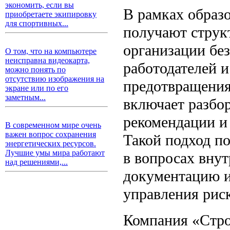
экономить, если вы
В рамках образ
приобретаете экипировку
для спортивных...
получают струк
организации без
О том, что на компьютере
неисправна видеокарта,
работодателей и
можно понять по
отсутствию изображения на
предотвращения
экране или по его
заметным...
включает разбо
рекомендации и
В современном мире очень
важен вопрос сохранения
Такой подход п
энергетических ресурсов.
Лучшие умы мира работают
в вопросах вну
над решениями,...
документацию и
управления рис
Компания «Стро