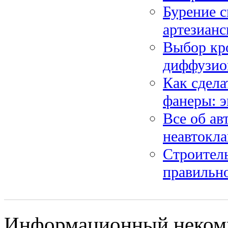
Бурение с
артезиан
Выбор кро
диффузио
Как сдела
фанеры: э
Все об ав
неавтокла
Строитель
правильн
Информационный некомм