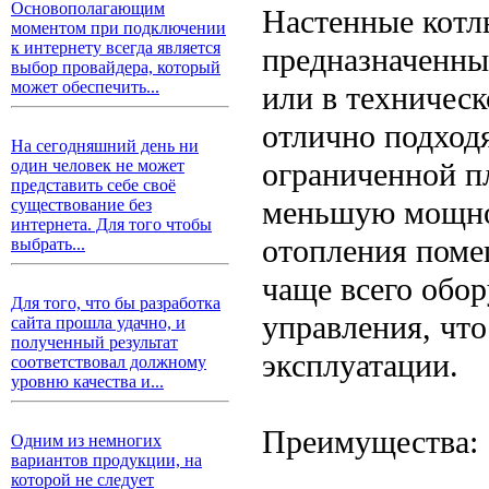
Основополагающим
Настенные котл
моментом при подключении
к интернету всегда является
предназначенны
выбор провайдера, который
может обеспечить...
или в техничес
отлично подход
На сегодняшний день ни
ограниченной п
один человек не может
представить себе своё
меньшую мощнос
существование без
интернета. Для того чтобы
отопления поме
выбрать...
чаще всего обо
Для того, что бы разработка
управления, что
сайта прошла удачно, и
полученный результат
эксплуатации.
соответствовал должному
уровню качества и...
Преимущества:
Одним из немногих
вариантов продукции, на
которой не следует