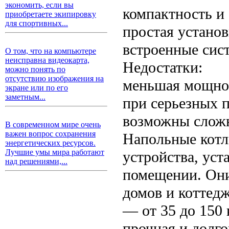
экономить, если вы
компактность и
приобретаете экипировку
для спортивных...
простая установ
встроенные сис
О том, что на компьютере
неисправна видеокарта,
Недостатки:
можно понять по
отсутствию изображения на
меньшая мощнос
экране или по его
заметным...
при серьезных п
возможны сложн
В современном мире очень
важен вопрос сохранения
Напольные котл
энергетических ресурсов.
Лучшие умы мира работают
устройства, уст
над решениями,...
помещении. Они
домов и коттедж
— от 35 до 150
прочная и долго