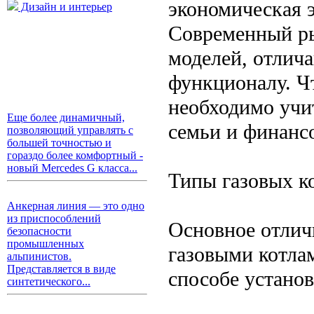
экономическая 
Дизайн и интерьер
Современный ры
моделей, отлич
функционалу. Ч
необходимо учи
Еще более динамичный,
семьи и финанс
позволяющий управлять с
большей точностью и
гораздо более комфортный -
новый Mercedes G класса...
Типы газовых к
Анкерная линия — это одно
из приспособлений
Основное отлич
безопасности
промышленных
газовыми котла
альпинистов.
Представляется в виде
способе установ
синтетического...