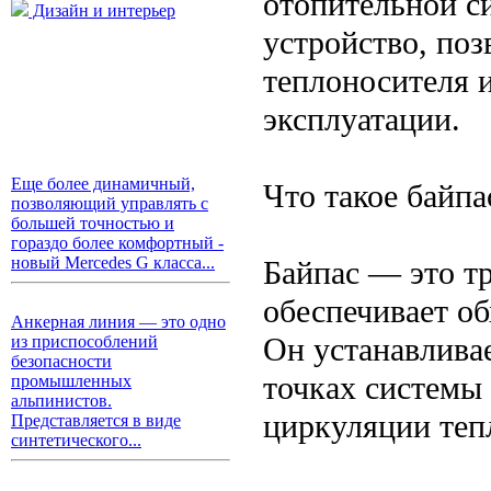
отопительной с
Дизайн и интерьер
устройство, по
теплоносителя 
эксплуатации.
Еще более динамичный,
Что такое байпа
позволяющий управлять с
большей точностью и
гораздо более комфортный -
новый Mercedes G класса...
Байпас — это т
обеспечивает об
Анкерная линия — это одно
Он устанавлива
из приспособлений
безопасности
точках системы
промышленных
альпинистов.
циркуляции теп
Представляется в виде
синтетического...