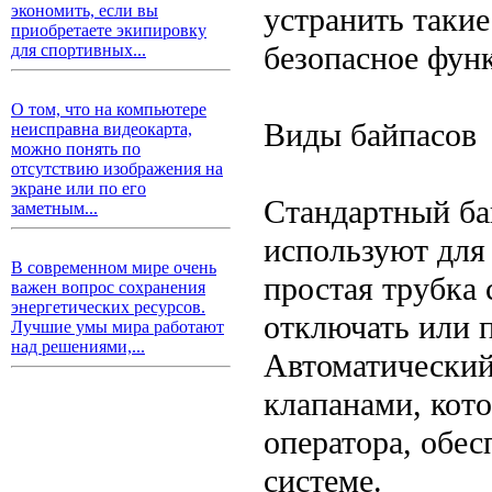
устранить такие
экономить, если вы
приобретаете экипировку
безопасное фун
для спортивных...
О том, что на компьютере
Виды байпасов
неисправна видеокарта,
можно понять по
отсутствию изображения на
экране или по его
Стандартный ба
заметным...
используют для
В современном мире очень
простая трубка
важен вопрос сохранения
энергетических ресурсов.
отключать или 
Лучшие умы мира работают
над решениями,...
Автоматический
клапанами, кото
оператора, обес
системе.