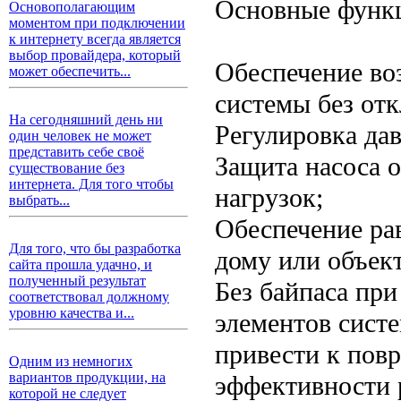
Основные функц
Основополагающим
моментом при подключении
к интернету всегда является
выбор провайдера, который
Обеспечение во
может обеспечить...
системы без от
На сегодняшний день ни
Регулировка дав
один человек не может
представить себе своё
Защита насоса 
существование без
интернета. Для того чтобы
нагрузок;
выбрать...
Обеспечение ра
Для того, что бы разработка
дому или объект
сайта прошла удачно, и
полученный результат
Без байпаса пр
соответствовал должному
уровню качества и...
элементов сист
привести к пов
Одним из немногих
вариантов продукции, на
эффективности 
которой не следует