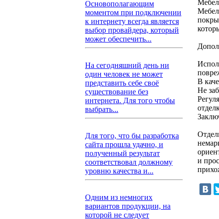
Мебел
Основополагающим
Мебел
моментом при подключении
покры
к интернету всегда является
котор
выбор провайдера, который
может обеспечить...
Допол
Исполь
На сегодняшний день ни
повре
один человек не может
В кач
представить себе своё
Не за
существование без
Регул
интернета. Для того чтобы
отдел
выбрать...
Заклю
Отдел
Для того, что бы разработка
немар
сайта прошла удачно, и
ориен
полученный результат
и прос
соответствовал должному
прихо
уровню качества и...
Одним из немногих
вариантов продукции, на
которой не следует