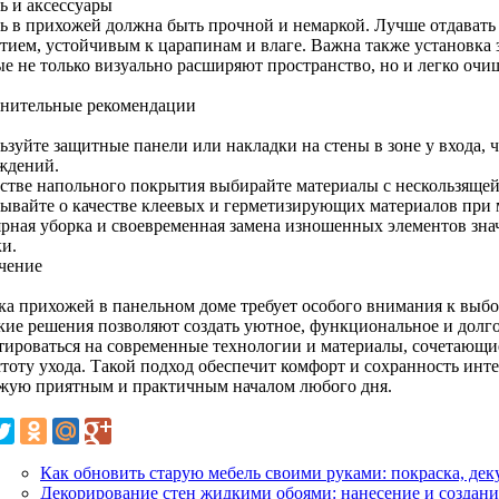
ь и аксессуары
ь в прихожей должна быть прочной и немаркой. Лучше отдавать
тием, устойчивым к царапинам и влаге. Важна также установка
ые не только визуально расширяют пространство, но и легко очи
нительные рекомендации
зуйте защитные панели или накладки на стены в зоне у входа, ч
ждений.
естве напольного покрытия выбирайте материалы с нескользящей
бывайте о качестве клеевых и герметизирующих материалов при 
ярная уборка и своевременная замена изношенных элементов зна
ки.
чение
ка прихожей в панельном доме требует особого внимания к выб
кие решения позволяют создать уютное, функциональное и долг
тироваться на современные технологии и материалы, сочетающие 
тоту ухода. Такой подход обеспечит комфорт и сохранность инте
жую приятным и практичным началом любого дня.
Как обновить старую мебель своими руками: покраска, де
Декорирование стен жидкими обоями: нанесение и создани