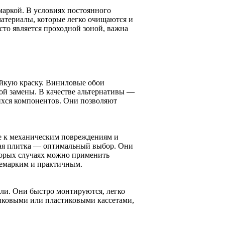
маркой. В условиях постоянного
материалы, которые легко очищаются и
асто является проходной зоной, важна
ойкую краску. Виниловые обои
той замены. В качестве альтернативы —
хся компонентов. Они позволяют
е к механическим повреждениям и
кая плитка — оптимальный выбор. Они
оторых случаях можно применить
немарким и практичным.
ли. Они быстро монтируются, легко
иковыми или пластиковыми кассетами,