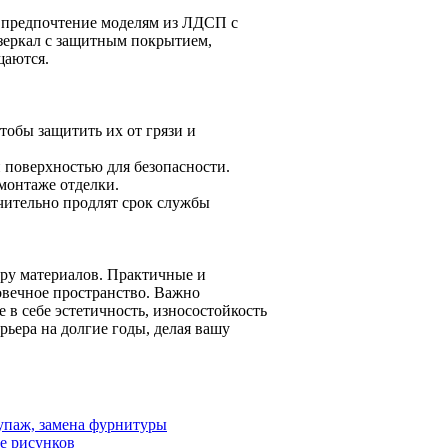
 предпочтение моделям из ЛДСП с
 зеркал с защитным покрытием,
щаются.
тобы защитить их от грязи и
 поверхностью для безопасности.
монтаже отделки.
чительно продлят срок службы
ору материалов. Практичные и
овечное пространство. Важно
в себе эстетичность, износостойкость
рьера на долгие годы, делая вашу
купаж, замена фурнитуры
е рисунков