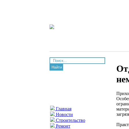
От
Найти
не
Прихо
Особе
огран
Главная
матери
загря
Новости
Строительство
Практ
Ремонт