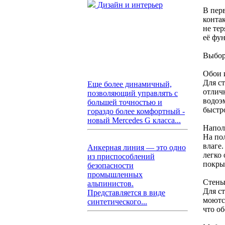
Дизайн и интерьер
В пер
конта
не тер
её фун
Выбор
Обои 
Для с
Еще более динамичный,
отлич
позволяющий управлять с
водоэ
большей точностью и
быстр
гораздо более комфортный -
новый Mercedes G класса...
Напол
На по
влаге
Анкерная линия — это одно
легко
из приспособлений
покры
безопасности
промышленных
Стены
альпинистов.
Для с
Представляется в виде
моютс
синтетического...
что об