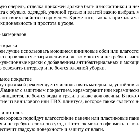
вую очередь, отделка прихожей должна быть износостойкой и не
кта с обувью, одеждой, уличной грязью и влагой важно выбрать 
яют своих свойств со временем. Кроме того, так как прихожая ч
кциональность и простота в уходе.
 материалов
и краска
тен лучше использовать моющиеся виниловые обои или влагост
но справляются с загрязнениями, легко моются и не требуют час
мульсионные краски с добавлением антибактериальных и моющи
о освежить интерьер и не боятся влажной уборки.
ьное покрытие
лу прихожей рекомендуется использовать материалы, устойчивы
. Ламинат с защитным покрытием, керамогранит или керамичес
 очищаются, не боятся воды и грязи, а также долговечны. В нек
тие из винилового или ПВХ-плинтуса, которое также является 
 и потолок
тен хорошо подойдут влагостойкие панели или пластиковые пане
я и не требуют сложного ухода. Потолок можно оформить пласт
еспечит гладкую поверхность и защиту от влаги.