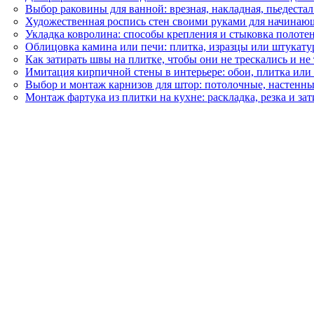
Выбор раковины для ванной: врезная, накладная, пьедеста
Художественная роспись стен своими руками для начинаю
Укладка ковролина: способы крепления и стыковка полоте
Облицовка камина или печи: плитка, изразцы или штукату
Как затирать швы на плитке, чтобы они не трескались и не
Имитация кирпичной стены в интерьере: обои, плитка или
Выбор и монтаж карнизов для штор: потолочные, настенны
Монтаж фартука из плитки на кухне: раскладка, резка и за