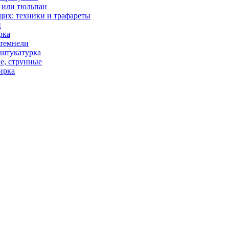
л или тюльпан
щих: техники и трафареты
н
рка
 темнели
 штукатурка
е, струнные
тирка