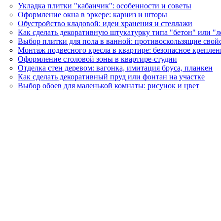
Укладка плитки "кабанчик": особенности и советы
Оформление окна в эркере: карниз и шторы
Обустройство кладовой: идеи хранения и стеллажи
Как сделать декоративную штукатурку типа "бетон" или "
Выбор плитки для пола в ванной: противоскользящие свой
Монтаж подвесного кресла в квартире: безопасное креплен
Оформление столовой зоны в квартире-студии
Отделка стен деревом: вагонка, имитация бруса, планкен
Как сделать декоративный пруд или фонтан на участке
Выбор обоев для маленькой комнаты: рисунок и цвет