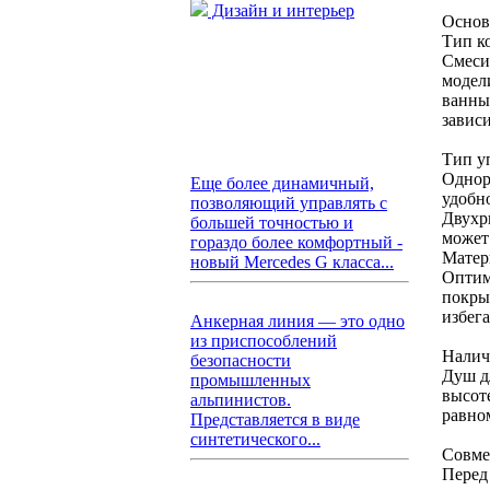
Дизайн и интерьер
Основ
Тип к
Смеси
модел
ванны
завис
Тип у
Однор
Еще более динамичный,
удобн
позволяющий управлять с
Двухр
большей точностью и
может
гораздо более комфортный -
Матер
новый Mercedes G класса...
Оптим
покры
избег
Анкерная линия — это одно
из приспособлений
Налич
безопасности
Душ д
промышленных
высоте
альпинистов.
равно
Представляется в виде
синтетического...
Совме
Перед