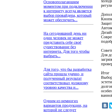
холод
Основополагающим
регул
моментом при подключении
к интернету всегда является
Допол
выбор провайдера, который
Кнопк
может обеспечить...
Защит
Автом
Дизай
На сегодняшний день ни
Совре
один человек не может
подоб
представить себе своё
существование без
Совет
интернета. Для того чтобы
Для д
выбрать...
загря
прове
Для того, что бы разработка
Итог
сайта прошла удачно, и
Выбор
полученный результат
эстет
соответствовал должному
долго
уровню качества и...
особе
ванно
Одним из немногих
вариантов продукции, на
которой не следует