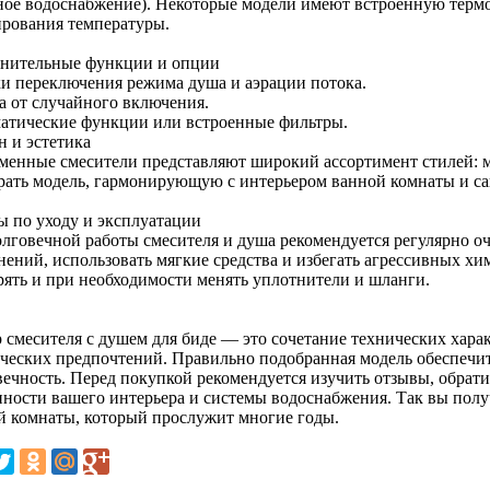
ное водоснабжение). Некоторые модели имеют встроенную термо
ирования температуры.
нительные функции и опции
и переключения режима душа и аэрации потока.
а от случайного включения.
атические функции или встроенные фильтры.
н и эстетика
менные смесители представляют широкий ассортимент стилей: м
рать модель, гармонирующую с интерьером ванной комнаты и са
ы по уходу и эксплуатации
олговечной работы смесителя и душа рекомендуется регулярно оч
знений, использовать мягкие средства и избегать агрессивных х
рять и при необходимости менять уплотнители и шланги.
 смесителя с душем для биде — это сочетание технических харак
ических предпочтений. Правильно подобранная модель обеспечит
вечность. Перед покупкой рекомендуется изучить отзывы, обрати
нности вашего интерьера и системы водоснабжения. Так вы пол
й комнаты, который прослужит многие годы.