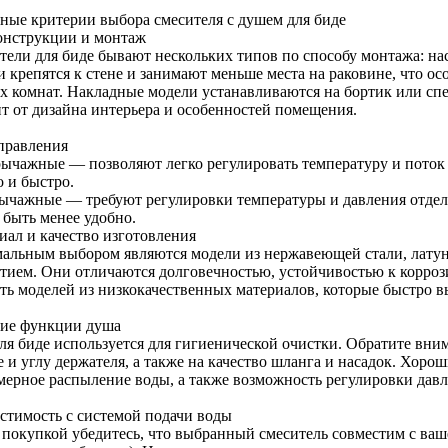
ные критерии выбора смесителя с душем для биде
онструкции и монтаж
тели для биде бывают нескольких типов по способу монтажа: н
и крепятся к стене и занимают меньше места на раковине, что о
х комнат. Накладные модели устанавливаются на бортик или сп
ит от дизайна интерьера и особенностей помещения.
правления
ычажные — позволяют легко регулировать температуру и поток
о и быстро.
ычажные — требуют регулировки температуры и давления отдельн
 быть менее удобно.
иал и качество изготовления
альным выбором являются модели из нержавеющей стали, лату
тием. Они отличаются долговечностью, устойчивостью к коррози
ать моделей из низкокачественных материалов, которые быстро в
ие функции душа
ля биде используется для гигиенической очистки. Обратите вни
 и углу держателя, а также на качество шланга и насадок. Хоро
мерное распыление воды, а также возможность регулировки давл
стимость с системой подачи воды
 покупкой убедитесь, что выбранный смеситель совместим с ваш