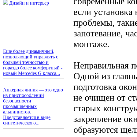
современные ко
Дизайн и интерьер
если установка
проблемы, такие
запотевание, ч
монтаже.
Еще более динамичный,
позволяющий управлять с
большей точностью и
Неправильная п
гораздо более комфортный -
новый Mercedes G класса...
Одной из главн
подготовка око
Анкерная линия — это одно
не очищен от ст
из приспособлений
безопасности
старых конструк
промышленных
альпинистов.
закрепление окн
Представляется в виде
синтетического...
образуются щели