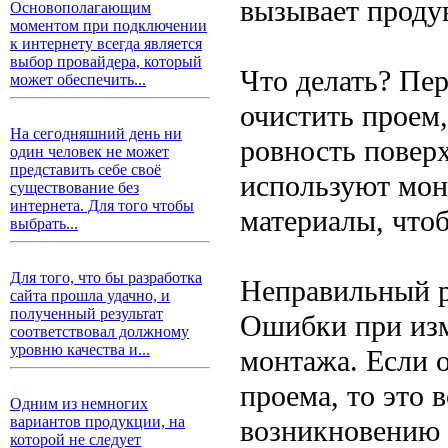
вызывает проду
Основополагающим
моментом при подключении
к интернету всегда является
выбор провайдера, который
Что делать? Пе
может обеспечить...
очистить проем,
На сегодняшний день ни
ровность повер
один человек не может
представить себе своё
используют мон
существование без
интернета. Для того чтобы
материалы, что
выбрать...
Для того, что бы разработка
Неправильный р
сайта прошла удачно, и
полученный результат
Ошибки при изм
соответствовал должному
уровню качества и...
монтажа. Если 
проема, то это 
Одним из немногих
вариантов продукции, на
возникновению 
которой не следует