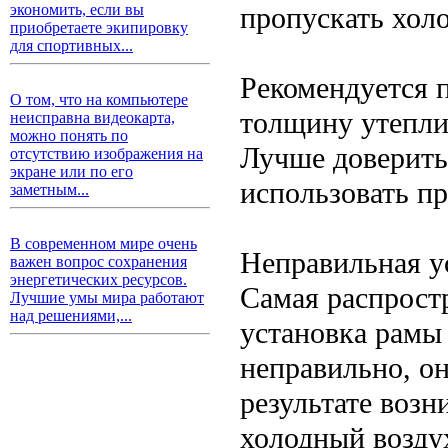
пропускать холо
экономить, если вы
приобретаете экипировку
для спортивных...
Рекомендуется 
О том, что на компьютере
толщину утепли
неисправна видеокарта,
можно понять по
Лучше доверить
отсутствию изображения на
экране или по его
использовать п
заметным...
В современном мире очень
Неправильная у
важен вопрос сохранения
энергетических ресурсов.
Самая распрост
Лучшие умы мира работают
над решениями,...
установка рамы 
неправильно, он
результате возн
холодный возду