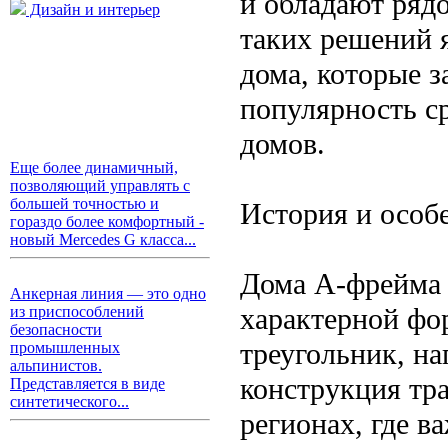
и обладают ряд
Дизайн и интерьер
таких решений 
дома, которые 
популярность с
домов.
Еще более динамичный,
позволяющий управлять с
большей точностью и
История и особ
гораздо более комфортный -
новый Mercedes G класса...
Дома А-фрейма 
Анкерная линия — это одно
характерной фо
из приспособлений
безопасности
треугольник, н
промышленных
альпинистов.
конструкция тр
Представляется в виде
синтетического...
регионах, где в