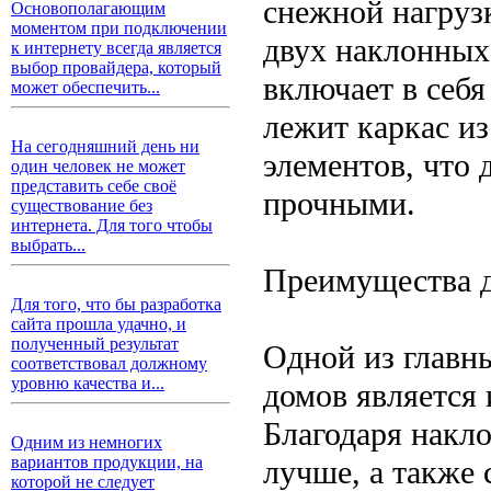
снежной нагруз
Основополагающим
моментом при подключении
двух наклонных
к интернету всегда является
выбор провайдера, который
включает в себя
может обеспечить...
лежит каркас и
На сегодняшний день ни
элементов, что 
один человек не может
представить себе своё
прочными.
существование без
интернета. Для того чтобы
выбрать...
Преимущества 
Для того, что бы разработка
сайта прошла удачно, и
полученный результат
Одной из главн
соответствовал должному
уровню качества и...
домов является
Благодаря накл
Одним из немногих
вариантов продукции, на
лучше, а также 
которой не следует