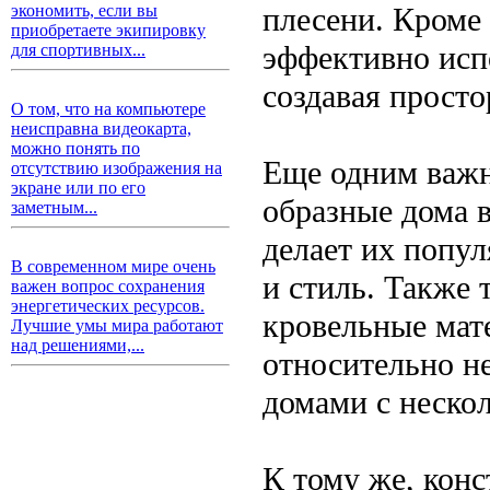
плесени. Кроме 
экономить, если вы
приобретаете экипировку
эффективно исп
для спортивных...
создавая прост
О том, что на компьютере
неисправна видеокарта,
можно понять по
Еще одним важн
отсутствию изображения на
экране или по его
образные дома 
заметным...
делает их попул
В современном мире очень
и стиль. Также 
важен вопрос сохранения
энергетических ресурсов.
кровельные мат
Лучшие умы мира работают
над решениями,...
относительно н
домами с неско
К тому же, кон