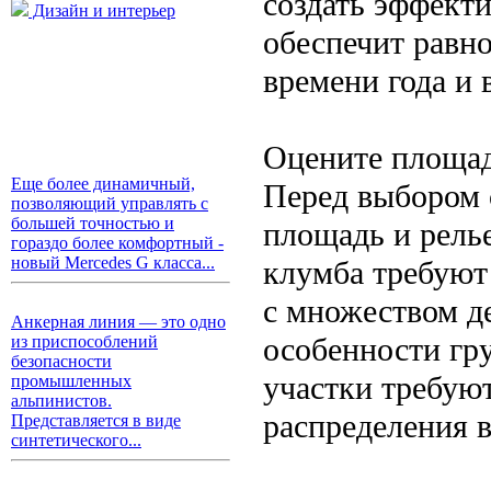
создать эффекти
Дизайн и интерьер
обеспечит равн
времени года и
Оцените площад
Еще более динамичный,
Перед выбором 
позволяющий управлять с
большей точностью и
площадь и рель
гораздо более комфортный -
новый Mercedes G класса...
клумба требуют
с множеством д
Анкерная линия — это одно
особенности гру
из приспособлений
безопасности
участки требую
промышленных
альпинистов.
распределения 
Представляется в виде
синтетического...