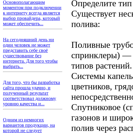
Определите тип
Основополагающим
моментом при подключении
Существует нес
к интернету всегда является
выбор провайдера, который
полива:
может обеспечить...
На сегодняшний день ни
Поливные трубо
один человек не может
представить себе своё
спринклеры) — 
существование без
интернета. Для того чтобы
типов растений.
выбрать...
Системы капель
Для того, что бы разработка
цветников, гряд
сайта прошла удачно, и
полученный результат
непосредственн
соответствовал должному
уровню качества и...
Спутниковое (с
газонов и широ
Одним из немногих
вариантов продукции, на
полив через ра
которой не следует