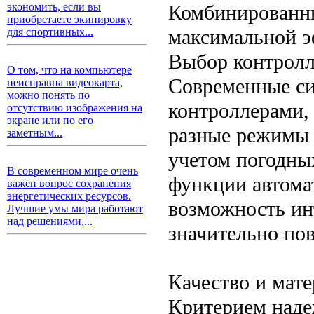
Комбинированны
экономить, если вы
приобретаете экипировку
максимальной э
для спортивных...
Выбор контролл
О том, что на компьютере
Современные с
неисправна видеокарта,
можно понять по
контроллерами,
отсутствию изображения на
экране или по его
разные режимы п
заметным...
учетом погодны
В современном мире очень
функции автома
важен вопрос сохранения
энергетических ресурсов.
возможность ин
Лучшие умы мира работают
над решениями,...
значительно по
Качество и мат
Критерием наде