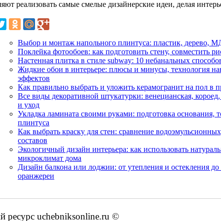
ляют реализовать самые смелые дизайнерские идеи, делая интер
Выбор и монтаж напольного плинтуса: пластик, дерево, М
Поклейка фотообоев: как подготовить стену, совместить р
Настенная плитка в стиле subway: 10 небанальных способ
Жидкие обои в интерьере: плюсы и минусы, технология на
эффектов
Как правильно выбрать и уложить керамогранит на пол в п
Все виды декоративной штукатурки: венецианская, короед
и уход
Укладка ламината своими руками: подготовка основания, т
плинтуса
Как выбрать краску для стен: сравнение водоэмульсионны
составов
Экологичный дизайн интерьера: как использовать натурал
микроклимат дома
Дизайн балкона или лоджии: от утепления и остекления до 
оранжереи
ресурс uchebniksonline.ru ©