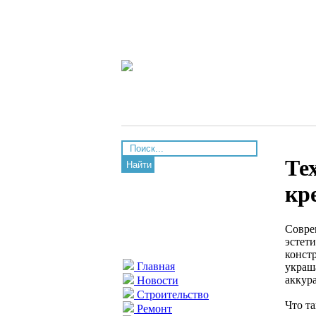
Те
Найти
кр
Совре
эстет
конст
Главная
украш
аккур
Новости
Строительство
Что т
Ремонт