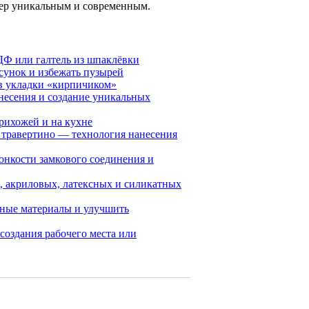
ьер уникальным и современным.
ДФ или галтель из шпаклёвки
исунок и избежать пузырей
ов укладки «кирпичиком»
несения и создание уникальных
рихожей и на кухне
, травертино — технология нанесения
онкости замкового соединения и
х, акриловых, латексных и силикатных
ьные материалы и улучшить
создания рабочего места или