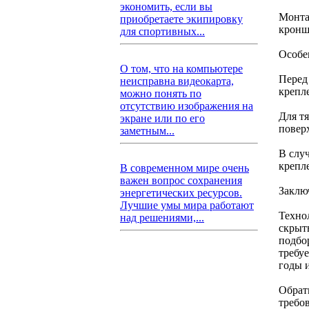
экономить, если вы
Монта
приобретаете экипировку
кронш
для спортивных...
Особе
О том, что на компьютере
Перед
неисправна видеокарта,
крепл
можно понять по
отсутствию изображения на
Для т
экране или по его
повер
заметным...
В слу
крепл
В современном мире очень
важен вопрос сохранения
Заклю
энергетических ресурсов.
Лучшие умы мира работают
Техно
над решениями,...
скрыт
подбо
требу
годы 
Обрат
требо