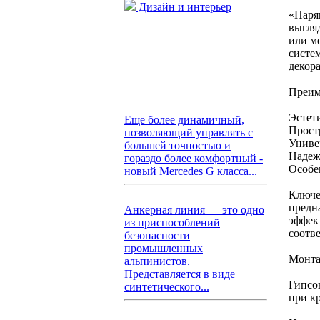
Дизайн и интерьер
«Паря
выгляд
или м
систе
декор
Преим
Эстет
Еще более динамичный,
Прост
позволяющий управлять с
Униве
большей точностью и
Надеж
гораздо более комфортный -
Особе
новый Mercedes G класса...
Ключе
предн
Анкерная линия — это одно
эффек
из приспособлений
соотв
безопасности
промышленных
Монта
альпинистов.
Представляется в виде
Гипсо
синтетического...
при к