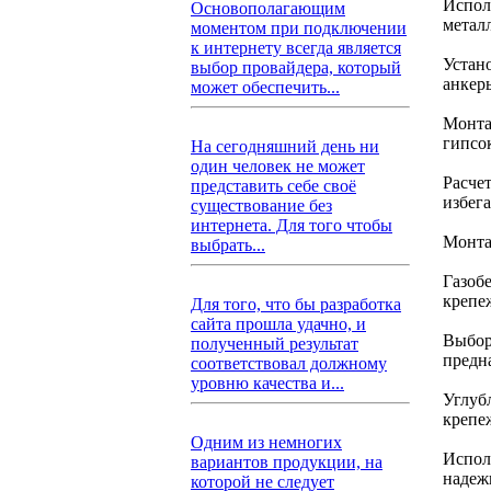
Испол
Основополагающим
метал
моментом при подключении
к интернету всегда является
Устан
выбор провайдера, который
анкер
может обеспечить...
Монта
гипсо
На сегодняшний день ни
один человек не может
Расчет
представить себе своё
избега
существование без
интернета. Для того чтобы
Монта
выбрать...
Газоб
крепе
Для того, что бы разработка
сайта прошла удачно, и
Выбор
полученный результат
предн
соответствовал должному
уровню качества и...
Углуб
крепеж
Одним из немногих
Испол
вариантов продукции, на
надеж
которой не следует