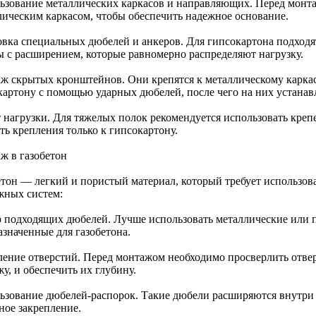
ьзование металлических каркасов и направляющих. Перед монта
лическим каркасом, чтобы обеспечить надежное основание.
овка специальных дюбелей и анкеров. Для гипсокартона подход
ы с расширением, которые равномерно распределяют нагрузку.
ж скрытых кронштейнов. Они крепятся к металлическому каркас
картону с помощью ударных дюбелей, после чего на них устанав
 нагрузки. Для тяжелых полок рекомендуется использовать крепе
ть крепления только к гипсокартону.
ж в газобетон
етон — легкий и пористый материал, который требует использо
жных систем:
 подходящих дюбелей. Лучше использовать металлические или 
азначенные для газобетона.
ление отверстий. Перед монтажом необходимо просверлить отве
у, и обеспечить их глубину.
ьзование дюбелей-распорок. Такие дюбели расширяются внутри 
ное закрепление.