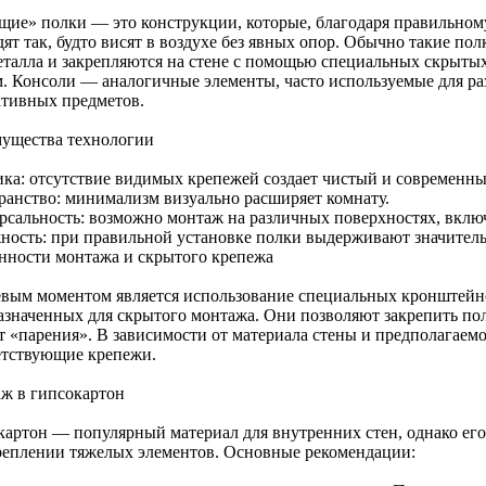
щие» полки — это конструкции, которые, благодаря правильном
ят так, будто висят в воздухе без явных опор. Обычно такие пол
еталла и закрепляются на стене с помощью специальных скрыт
м. Консоли — аналогичные элементы, часто используемые для ра
ативных предметов.
ущества технологии
ика: отсутствие видимых крепежей создает чистый и современн
ранство: минимализм визуально расширяет комнату.
рсальность: возможно монтаж на различных поверхностях, включ
ность: при правильной установке полки выдерживают значитель
нности монтажа и скрытого крепежа
вым моментом является использование специальных кронштейно
азначенных для скрытого монтажа. Они позволяют закрепить пол
т «парения». В зависимости от материала стены и предполагаем
етствующие крепежи.
ж в гипсокартон
картон — популярный материал для внутренних стен, однако его
реплении тяжелых элементов. Основные рекомендации: