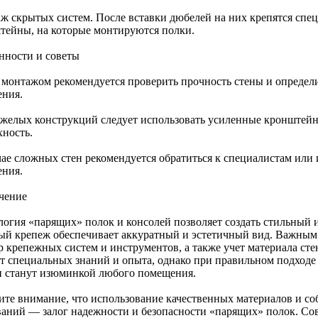
ж скрытых систем. После вставки дюбелей на них крепятся спе
тейны, на которые монтируются полки.
нности и советы
 монтажом рекомендуется проверить прочность стены и определи
ения.
яжелых конструкций следует использовать усиленные кронштейн
хность.
чае сложных стен рекомендуется обратиться к специалистам или
ения.
чение
логия «парящих» полок и консолей позволяет создать стильный 
ый крепеж обеспечивает аккуратный и эстетичный вид. Важным
р крепежных систем и инструментов, а также учет материала сте
ет специальных знаний и опыта, однако при правильном подходе
и станут изюминкой любого помещения.
ите внимание, что использование качественных материалов и с
ваний — залог надежности и безопасности «парящих» полок. С