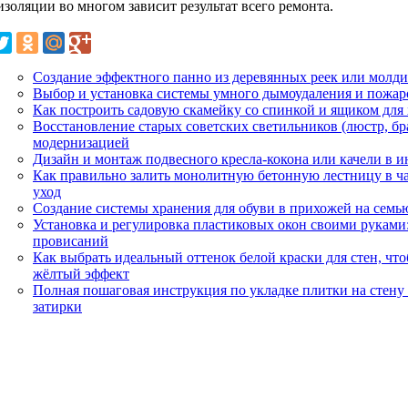
золяции во многом зависит результат всего ремонта.
Создание эффектного панно из деревянных реек или молдин
Выбор и установка системы умного дымоудаления и пожар
Как построить садовую скамейку со спинкой и ящиком для
Восстановление старых советских светильников (люстр, бра
модернизацией
Дизайн и монтаж подвесного кресла-кокона или качели в и
Как правильно залить монолитную бетонную лестницу в ча
уход
Создание системы хранения для обуви в прихожей на семью
Установка и регулировка пластиковых окон своими руками
провисаний
Как выбрать идеальный оттенок белой краски для стен, ч
жёлтый эффект
Полная пошаговая инструкция по укладке плитки на стену
затирки