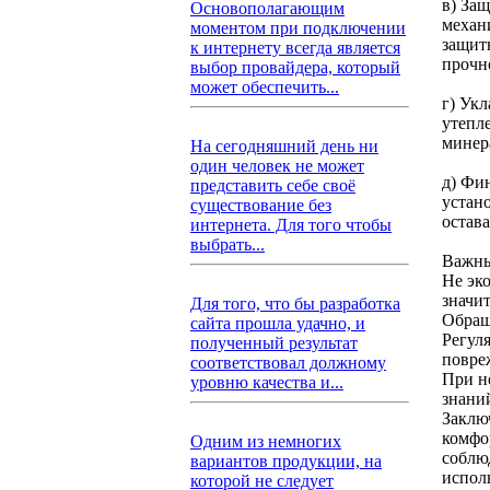
в) За
Основополагающим
механ
моментом при подключении
защит
к интернету всегда является
прочн
выбор провайдера, который
может обеспечить...
г) Ук
утепл
минер
На сегодняшний день ни
один человек не может
д) Фи
представить себе своё
устан
существование без
остав
интернета. Для того чтобы
выбрать...
Важны
Не эк
значи
Для того, что бы разработка
Обращ
сайта прошла удачно, и
Регул
полученный результат
повре
соответствовал должному
При н
уровню качества и...
знани
Заклю
комфо
Одним из немногих
соблю
вариантов продукции, на
исполь
которой не следует