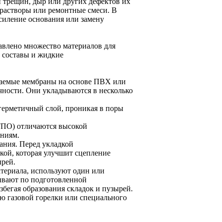
 трещин, дыр или других дефектов их
растворы или ремонтные смеси. В
силение основания или замену
влено множество материалов для
 составы и жидкие
цаемые мембраны на основе ПВХ или
чности. Они укладываются в несколько
герметичный слой, проникая в поры
ТПО) отличаются высокой
ениям.
ания. Перед укладкой
кой, которая улучшит сцепление
ырей.
атериала, используют один или
тывают по подготовленной
бегая образования складок и пузырей.
ю газовой горелки или специального