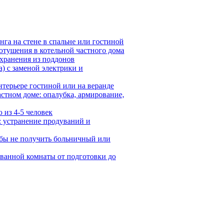
га на стене в спальне или гостиной
отушения в котельной частного дома
 хранения из поддонов
) с заменой электрики и
нтерьере гостиной или на веранде
стном доме: опалубка, армирование,
 из 4-5 человек
: устранение продуваний и
тобы не получить больничный или
 ванной комнаты от подготовки до