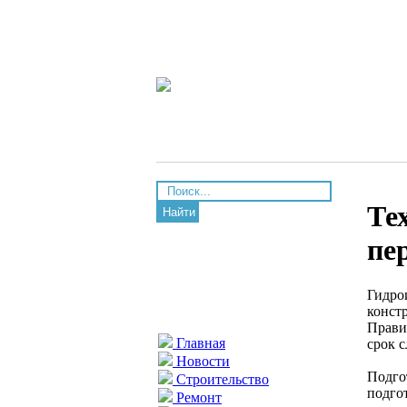
Те
Найти
пе
Гидро
конст
Прави
Главная
срок 
Новости
Подго
Строительство
подгот
Ремонт