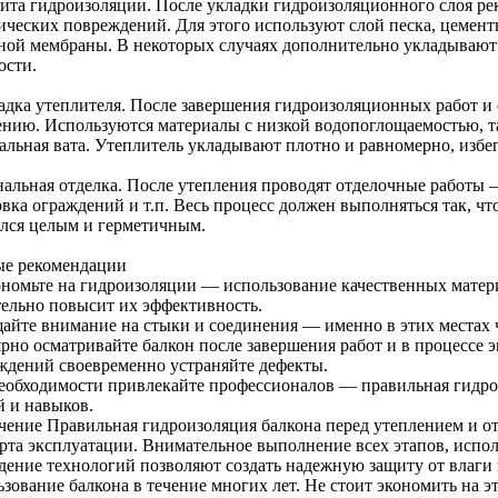
щита гидроизоляции. После укладки гидроизоляционного слоя ре
ических повреждений. Для этого используют слой песка, цемен
ной мембраны. В некоторых случаях дополнительно укладываю
ости.
ладка утеплителя. После завершения гидроизоляционных работ и
ению. Используются материалы с низкой водопоглощаемостью, т
альная вата. Утеплитель укладывают плотно и равномерно, избег
нальная отделка. После утепления проводят отделочные работы
овка ограждений и т.п. Весь процесс должен выполняться так, 
ался целым и герметичным.
е рекомендации
ономьте на гидроизоляции — использование качественных матер
тельно повысит их эффективность.
айте внимание на стыки и соединения — именно в этих местах 
ярно осматривайте балкон после завершения работ и в процессе
ждений своевременно устраняйте дефекты.
еобходимости привлекайте профессионалов — правильная гидро
й и навыков.
чение Правильная гидроизоляция балкона перед утеплением и от
рта эксплуатации. Внимательное выполнение всех этапов, испол
дение технологий позволяют создать надежную защиту от влаги
зование балкона в течение многих лет. Не стоит экономить на эт