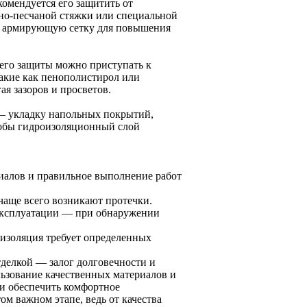
комендуется его защитить от
тно-песчаной стяжки или специальной
т армирующую сетку для повышения
 его защиты можно приступать к
акие как пенополистирол или
ая зазоров и просветов.
 — укладку напольных покрытий,
чтобы гидроизоляционный слой
иалов и правильное выполнение работ
чаще всего возникают протечки.
 эксплуатации — при обнаружении
изоляция требует определенных
делкой — залог долговечности и
ьзование качественных материалов и
 и обеспечить комфортное
ом важном этапе, ведь от качества