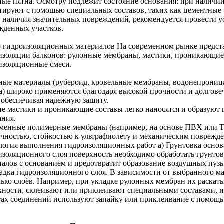
ные пятна. Осмотру подлежит состояние основания: при наличии
тируют с помощью специальных составов, таких как цементные 
е наличия значительных повреждений, рекомендуется провести у
жденных участков.
 гидроизоляционных материалов На современном рынке предста
изоляции балконов: рулонные мембраны, мастики, проникающие
изоляционные смеси.
ные материалы (рубероид, кровельные мембраны, водонепрони
а) широко применяются благодаря высокой прочности и долгове
, обеспечивая надежную защиту.
е мастики и проникающие составы легко наносятся и образуют 
ания.
менные полимерные мембраны (например, на основе ПВХ или 
ичностью, стойкостью к ультрафиолету и механическим поврежд
логия выполнения гидроизоляционных работ а) Грунтовка основ
изоляционного слоя поверхность необходимо обработать грунтов
иалов с основанием и предотвратит образование воздушных пуз
ладка гидроизоляционного слоя. В зависимости от выбранного м
лько слоёв. Например, при укладке рулонных мембран их раска
хности, склеивают или приклеивают специальными составами, из
тах соединений используют запайку или приклеивание с помощь