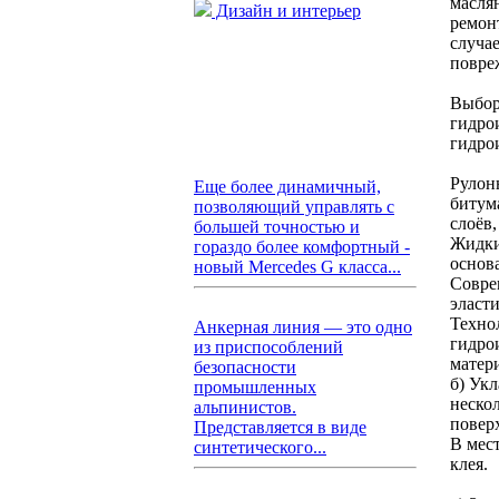
масля
Дизайн и интерьер
ремон
случа
повре
Выбор
гидро
гидро
Рулон
Еще более динамичный,
битум
позволяющий управлять с
слоёв
большей точностью и
Жидки
гораздо более комфортный -
основ
новый Mercedes G класса...
Совре
эласт
Техно
Анкерная линия — это одно
гидро
из приспособлений
матер
безопасности
б) Ук
промышленных
неско
альпинистов.
повер
Представляется в виде
В мес
синтетического...
клея.