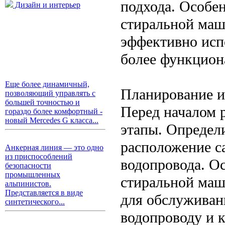
подхода. Особен
Дизайн и интерьер
стиральной маш
эффективно исп
более функцион
Еще более динамичный,
Планирование и
позволяющий управлять с
большей точностью и
Перед началом 
гораздо более комфортный -
новый Mercedes G класса...
этапы. Определ
расположение с
Анкерная линия — это одно
из приспособлений
водопровода. О
безопасности
промышленных
стиральной маш
альпинистов.
Представляется в виде
для обслуживан
синтетического...
водопроводу и 