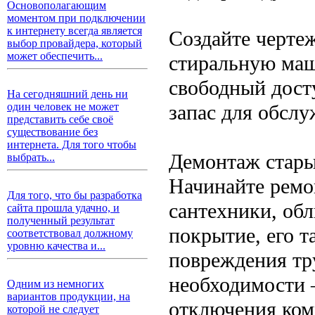
Основополагающим
моментом при подключении
к интернету всегда является
Создайте черте
выбор провайдера, который
может обеспечить...
стиральную маш
свободный дост
На сегодняшний день ни
запас для обслу
один человек не может
представить себе своё
существование без
интернета. Для того чтобы
Демонтаж стары
выбрать...
Начинайте ремо
Для того, что бы разработка
сантехники, обл
сайта прошла удачно, и
полученный результат
покрытие, его т
соответствовал должному
уровню качества и...
повреждения тр
необходимости 
Одним из немногих
вариантов продукции, на
отключения ко
которой не следует