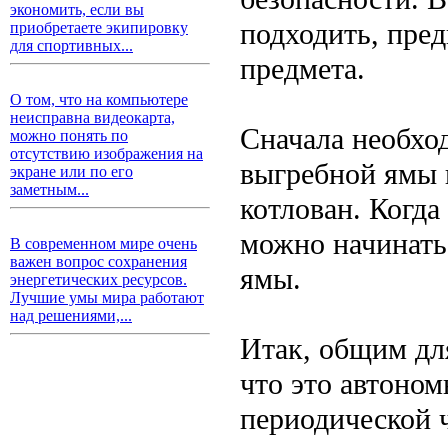
экономить, если вы
подходить, пред
приобретаете экипировку
для спортивных...
предмета.
О том, что на компьютере
неисправна видеокарта,
Сначала необхо
можно понять по
отсутствию изображения на
выгребной ямы н
экране или по его
заметным...
котлован. Когда
можно начинать
В современном мире очень
важен вопрос сохранения
ямы.
энергетических ресурсов.
Лучшие умы мира работают
над решениями,...
Итак, общим для
что это автоном
периодической ч