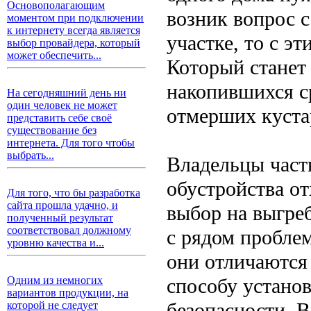
Основополагающим
возник вопрос с
моментом при подключении
к интернету всегда является
участке, то с э
выбор провайдера, который
может обеспечить...
Который станет
накопившихся ср
На сегодняшний день ни
один человек не может
отмерших кустар
представить себе своё
существование без
интернета. Для того чтобы
выбрать...
Владельцы част
обустройства о
Для того, что бы разработка
сайта прошла удачно, и
выбор на выгре
полученный результат
соответствовал должному
с рядом пробле
уровню качества и...
они отличаются 
способу установ
Одним из немногих
вариантов продукции, на
безопасности. 
которой не следует