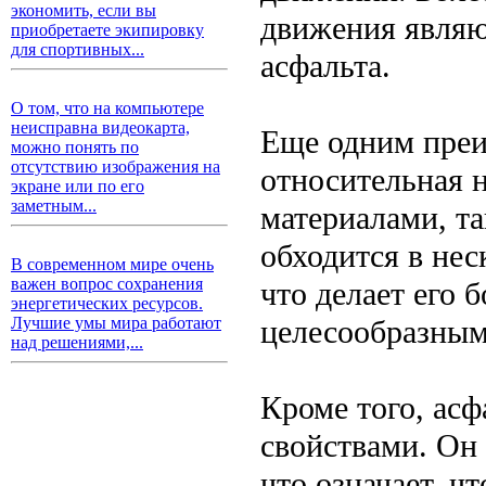
экономить, если вы
движения являю
приобретаете экипировку
для спортивных...
асфальта.
О том, что на компьютере
неисправна видеокарта,
Еще одним преи
можно понять по
отсутствию изображения на
относительная 
экране или по его
заметным...
материалами, т
обходится в нес
В современном мире очень
важен вопрос сохранения
что делает его 
энергетических ресурсов.
целесообразным
Лучшие умы мира работают
над решениями,...
Кроме того, ас
свойствами. Он
что означает, ч