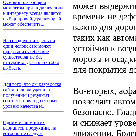
Основополагающим
может выдержив
моментом при подключении
к интернету всегда является
времени не дефо
выбор провайдера, который
может обеспечить...
важно для доро
таких как автом
На сегодняшний день ни
устойчив к возд
один человек не может
представить себе своё
морозы и осадки
существование без
интернета. Для того чтобы
для покрытия д
выбрать...
Для того, что бы разработка
Во-вторых, асфа
сайта прошла удачно, и
полученный результат
позволяет автом
соответствовал должному
уровню качества и...
безопасно. Гла
и снижает уров
Одним из немногих
вариантов продукции, на
движении. Боле
которой не следует