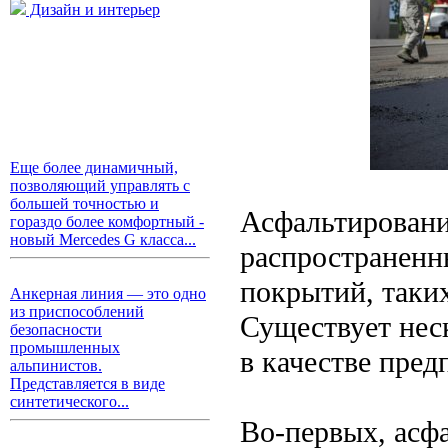
Дизайн и интерьер
Еще более динамичный,
позволяющий управлять с
большей точностью и
Асфальтировани
гораздо более комфортный -
новый Mercedes G класса...
распространенн
покрытий, таких
Анкерная линия — это одно
из приспособлений
Существует нес
безопасности
промышленных
в качестве пред
альпинистов.
Представляется в виде
синтетического...
Во-первых, асфа