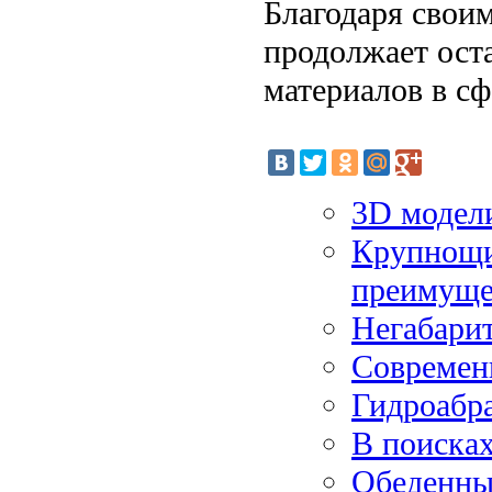
Благодаря свои
продолжает ост
материалов в сф
3D модели
Крупнощи
преимуще
Негабарит
Современ
Гидроабра
В поиска
Обеденны