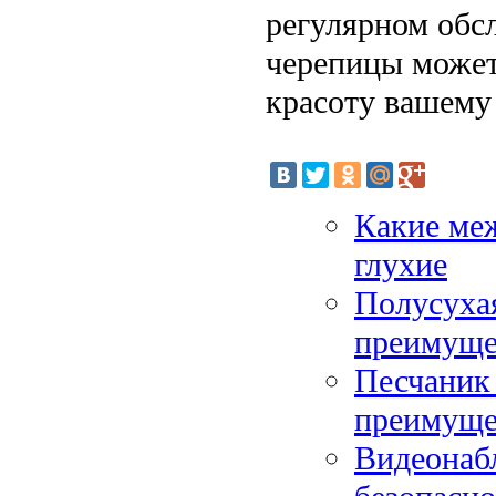
регулярном обс
черепицы может
красоту вашему
Какие меж
глухие
Полусухая
преимуще
Песчаник 
преимуще
Видеонабл