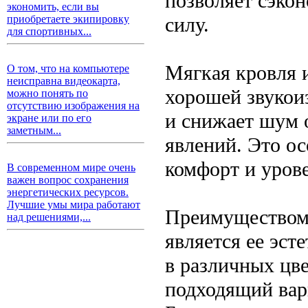
позволяет сэкон
экономить, если вы
силу.
приобретаете экипировку
для спортивных...
Мягкая кровля 
О том, что на компьютере
неисправна видеокарта,
хорошей звукои
можно понять по
отсутствию изображения на
и снижает шум 
экране или по его
заметным...
явлений. Это ос
комфорт и уров
В современном мире очень
важен вопрос сохранения
энергетических ресурсов.
Лучшие умы мира работают
Преимуществом 
над решениями,...
является ее эст
в различных цве
подходящий вари