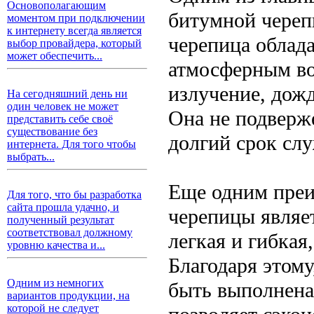
Основополагающим
битумной череп
моментом при подключении
к интернету всегда является
черепица облад
выбор провайдера, который
может обеспечить...
атмосферным во
излучение, дожд
На сегодняшний день ни
один человек не может
Она не подверже
представить себе своё
существование без
долгий срок сл
интернета. Для того чтобы
выбрать...
Еще одним преи
Для того, что бы разработка
сайта прошла удачно, и
черепицы являет
полученный результат
соответствовал должному
легкая и гибкая
уровню качества и...
Благодаря этом
Одним из немногих
быть выполнена
вариантов продукции, на
которой не следует