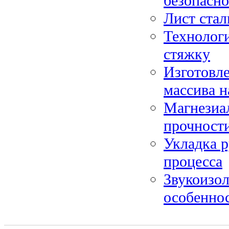
безопасн
Лист ста
Технологи
стяжку
Изготовле
массива н
Магнезиа
прочности
Укладка р
процесса
Звукоизо
особенно