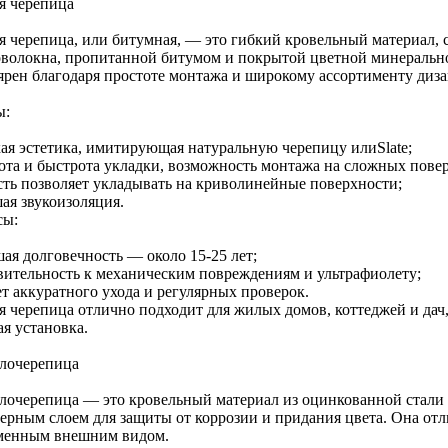
я черепица
я черепица, или битумная, — это гибкий кровельный материал, 
оволокна, пропитанной битумом и покрытой цветной минеральн
ярен благодаря простоте монтажа и широкому ассортименту диза
ы:
ая эстетика, имитирующая натуральную черепицу илиSlate;
ота и быстрота укладки, возможность монтажа на сложных повер
сть позволяет укладывать на криволинейные поверхности;
ая звукоизоляция.
сы:
ая долговечность — около 15-25 лет;
вительность к механическим повреждениям и ультрафиолету;
ет аккуратного ухода и регулярных проверок.
я черепица отлично подходит для жилых домов, коттеджей и дач,
я установка.
лочерепица
лочерепица — это кровельный материал из оцинкованной стали
ерным слоем для защиты от коррозии и придания цвета. Она отл
менным внешним видом.