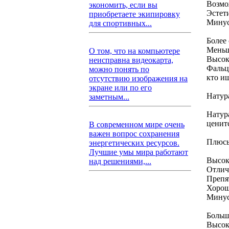
Возмо
экономить, если вы
Эстет
приобретаете экипировку
Мину
для спортивных...
Более
Меньш
О том, что на компьютере
Высок
неисправна видеокарта,
Фальц
можно понять по
кто и
отсутствию изображения на
экране или по его
Натур
заметным...
Натур
ценитс
В современном мире очень
важен вопрос сохранения
Плюс
энергетических ресурсов.
Лучшие умы мира работают
Высок
над решениями,...
Отлич
Препя
Хорош
Мину
Больш
Высока