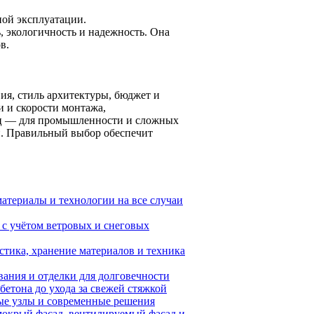
ой эксплуатации.
, экологичность и надежность. Она
в.
ия, стиль архитектуры, бюджет и
и и скорости монтажа,
ьц — для промышленности и сложных
и. Правильный выбор обеспечит
атериалы и технологии на все случаи
с учётом ветровых и снеговых
стика, хранение материалов и техника
вания и отделки для долговечности
бетона до ухода за свежей стяжкой
ные узлы и современные решения
мокрый фасад, вентилируемый фасад и