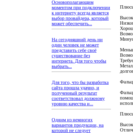
Основополагающим
Плюс
моментом при подключении
к интернету всегда является
Высока
выбор провайдера, который
Низки
может обеспечить...
Хорош
Возмо
Мину
На сегодняшний день ни
один человек не может
Меньш
представить себе своё
Возмо
существование без
Требу
интернета. Для того чтобы
Метал
выбрать...
долго
Фальц
Для того, что бы разработка
сайта прошла удачно, и
Фальц
полученный результат
помощ
соответствовал должному
испол
уровню качества и...
Плюс
Одним из немногих
Высок
вариантов продукции, на
Отлич
которой не следует