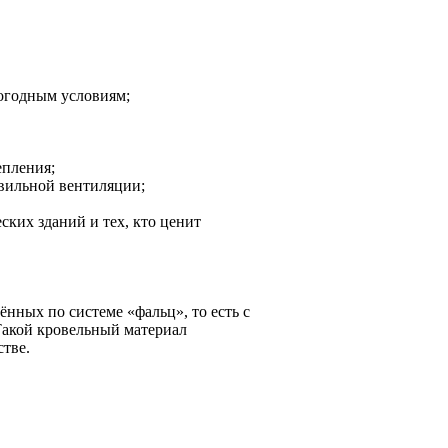
огодным условиям;
епления;
авильной вентиляции;
ких зданий и тех, кто ценит
нных по системе «фальц», то есть с
акой кровельный материал
тве.