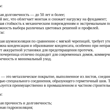
ы:
я долговечность — до 50 лет и более;
й вес, что облегчает монтаж и снижает нагрузку на фундамент;
ая стойкость к механическим повреждениям и экстремальным п
жность выбора различных цветовых решений и профилей.
сы:
ая шумоизоляция по сравнению с мягкой черепицей, требует ут
жна конденсация и образование конденсата, особенно при непр
ет аккуратной установки для предотвращения протечек.
лочерепица отлично подходит для современных домов, коммерчес
вечность и минимальный уход.
 — это металлическое покрытие, выполненное из листов, соединё
ью специального соединения, образующего герметичный шов. Т
ьзуется преимущественно в промышленном и частном строительс
ы:
ая прочность и долговечность;
ная гидроизоляция;