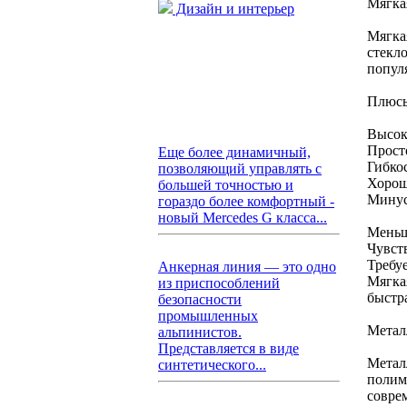
Мягка
Дизайн и интерьер
Мягка
стекл
попул
Плюс
Высок
Прост
Еще более динамичный,
Гибко
позволяющий управлять с
Хорош
большей точностью и
Мину
гораздо более комфортный -
новый Mercedes G класса...
Меньш
Чувст
Требу
Анкерная линия — это одно
Мягка
из приспособлений
быстра
безопасности
промышленных
Метал
альпинистов.
Представляется в виде
Метал
синтетического...
полим
совре