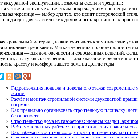
ет аккуратной эксплуатации, возможны сколы и трещины;
ая устойчивость к механическим повреждениям при неправильн
альная черепица — выбор для тех, кто ценит исторический стиль
но подходит для классических домов и реставрационных проекто
ая кровельный материал, важно учитывать климатические услов
уатационные требования. Мягкая черепица подойдет для эстетик
лочерепица — для долговечности и современных решений, фал
рукций, а натуральная черепица — для классики и экологичност
ность, красоту и комфорт вашего дома на долгие годы.
Гидроизоляция подвала и цокольного этажа: современные м
жизни
Расчёт и монтаж стропильной системы двухскатной крыши 
нагрузок
Как правильно организовать строительную площадку: логи
безопасности
Строительство дома из газобетона: нюансы кладки, армиро
Всё о монолитных работах: от приготовления правильного 
Как избежать мостиков холода при строительстве: критич
Современные технологии утепления фасадов: сравниваем 