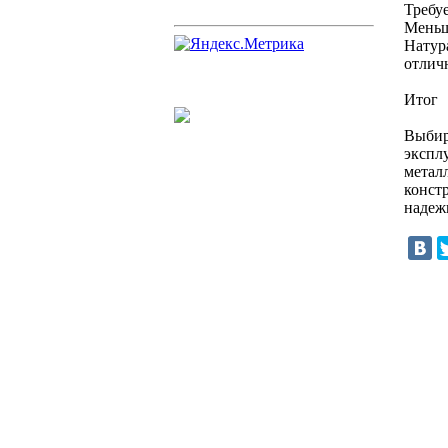
Требу
Меньш
Натур
отлич
Итог
Выбир
экспл
метал
конст
надеж