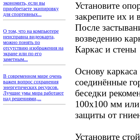
Установите опор
экономить, если вы
приобретаете экипировку
закрепите их и 
для спортивных...
После застыван
О том, что на компьютере
возведению карк
неисправна видеокарта,
можно понять по
Каркас и стены
отсутствию изображения на
экране или по его
заметным...
Основу каркаса
В современном мире очень
соединённые го
важен вопрос сохранения
энергетических ресурсов.
беседки рекомен
Лучшие умы мира работают
над решениями,...
100x100 мм или
защиты от гние
Установите стой