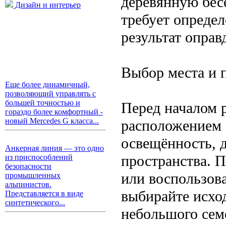
деревянную бес
Дизайн и интерьер
требует опреде
результат оправ
Выбор места и 
Еще более динамичный,
позволяющий управлять с
большей точностью и
Перед началом 
гораздо более комфортный -
новый Mercedes G класса...
расположением 
освещённость, 
Анкерная линия — это одно
пространства. 
из приспособлений
безопасности
или воспользов
промышленных
альпинистов.
выбирайте исхо
Представляется в виде
синтетического...
небольшого семе