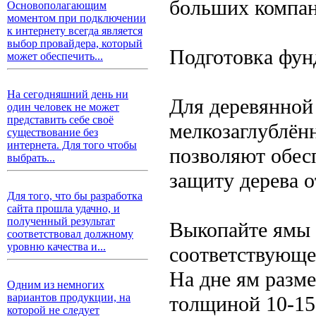
больших компан
Основополагающим
моментом при подключении
к интернету всегда является
выбор провайдера, который
Подготовка фун
может обеспечить...
На сегодняшний день ни
Для деревянной
один человек не может
представить себе своё
мелкозаглублён
существование без
интернета. Для того чтобы
позволяют обес
выбрать...
защиту дерева о
Для того, что бы разработка
сайта прошла удачно, и
полученный результат
Выкопайте ямы 
соответствовал должному
уровню качества и...
соответствующе
На дне ям разм
Одним из немногих
вариантов продукции, на
толщиной 10-15
которой не следует