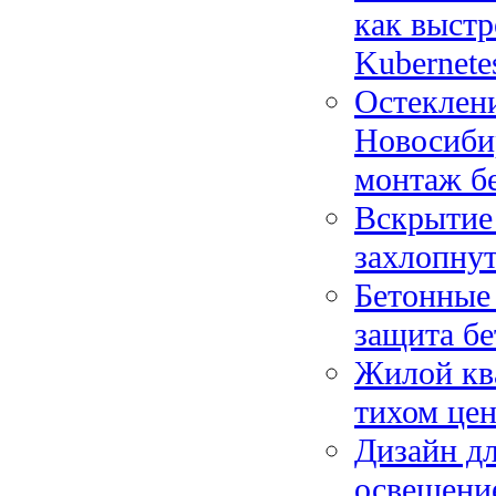
как выстр
Kubernete
Остеклени
Новосибир
монтаж б
Вскрытие
захлопну
Бетонные
защита бе
Жилой кв
тихом цен
Дизайн дл
освещение