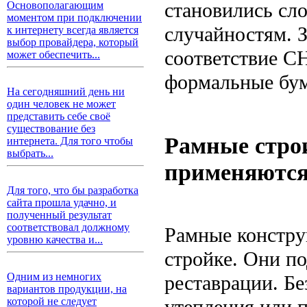
становились сло
Основополагающим
моментом при подключении
случайностям. З
к интернету всегда является
выбор провайдера, который
соответствие С
может обеспечить...
формальные бум
На сегодняшний день ни
один человек не может
представить себе своё
существование без
Рамные строи
интернета. Для того чтобы
выбрать...
применяются
Для того, что бы разработка
сайта прошла удачно, и
полученный результат
соответствовал должному
Рамные констру
уровню качества и...
стройке. Они по
Одним из немногих
реставрации. Б
вариантов продукции, на
утепления или 
которой не следует