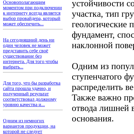
устойчивости с
Основополагающим
моментом при подключении
участка, тип гр
к интернету всегда является
выбор провайдера, который
геологические 
может обеспечить...
фундамент, спо
На сегодняшний день ни
наклонной пове
один человек не может
представить себе своё
существование без
интернета. Для того чтобы
Одним из попул
выбрать...
ступенчатого ф
Для того, что бы разработка
распределить ве
сайта прошла удачно, и
полученный результат
Также важно пр
соответствовал должному
уровню качества и...
отвода лишней 
основания.
Одним из немногих
вариантов продукции, на
которой не следует