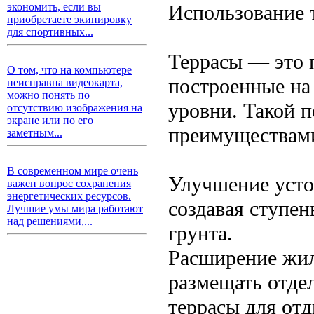
Использование 
экономить, если вы
приобретаете экипировку
для спортивных...
Террасы — это 
О том, что на компьютере
построенные на 
неисправна видеокарта,
можно понять по
уровни. Такой 
отсутствию изображения на
экране или по его
преимуществам
заметным...
В современном мире очень
Улучшение усто
важен вопрос сохранения
энергетических ресурсов.
создавая ступен
Лучшие умы мира работают
над решениями,...
грунта.
Расширение жил
размещать отде
террасы для отд