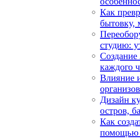
особенно
Как превр
бытовку,
Переобору
студию: у
Создание 
каждого ч
Влияние и
организо
Дизайн ку
остров, б
Как созда
помощью 