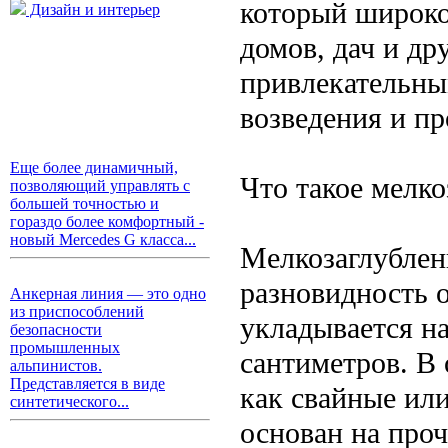
который широко
Дизайн и интерьер
домов, дач и др
привлекательны
возведения и п
Еще более динамичный,
Что такое мелк
позволяющий управлять с
большей точностью и
гораздо более комфортный -
новый Mercedes G класса...
Мелкозаглублен
разновидность о
Анкерная линия — это одно
из приспособлений
укладывается н
безопасности
промышленных
сантиметров. В 
альпинистов.
Представляется в виде
как свайные ил
синтетического...
основан на проч