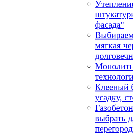
Утепление
штукатурк
фасада"
Выбираем
мягкая че
долговечн
Монолитно
технологи
Клееный 
усадку, с
Газобетон
выбрать д
перегоро