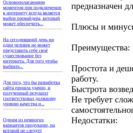
Основополагающим
предназначен дл
моментом при подключении
к интернету всегда является
выбор провайдера, который
может обеспечить...
Плюсы и минус
На сегодняшний день ни
Преимущества:
один человек не может
представить себе своё
существование без
интернета. Для того чтобы
Простота и деш
выбрать...
работу.
Для того, что бы разработка
Быстрота возве
сайта прошла удачно, и
полученный результат
Не требует сло
соответствовал должному
уровню качества и...
самостоятельно
Недостатки:
Одним из немногих
вариантов продукции, на
которой не следует