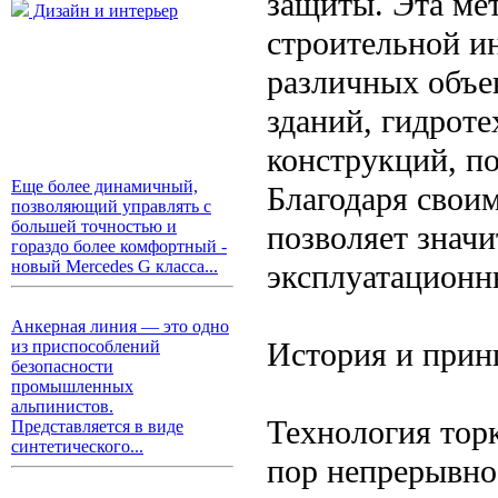
защиты. Эта ме
Дизайн и интерьер
строительной и
различных объе
зданий, гидрот
конструкций, п
Еще более динамичный,
Благодаря свои
позволяющий управлять с
большей точностью и
позволяет значи
гораздо более комфортный -
новый Mercedes G класса...
эксплуатационн
Анкерная линия — это одно
История и прин
из приспособлений
безопасности
промышленных
альпинистов.
Технология торк
Представляется в виде
синтетического...
пор непрерывно 