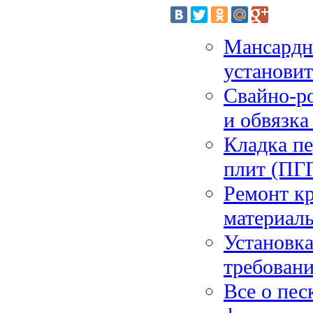
Мансардны
установит
Свайно-ро
и обвязка
Кладка пе
плит (ПГП
Ремонт к
материал
Установка
требовани
Все о пес