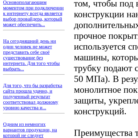
том, чтобы под
Основополагающим
моментом при подключении
конструкции нан
к интернету всегда является
выбор провайдера, который
дополнительных
может обеспечить...
прочное покрыт
На сегодняшний день ни
используется с
один человек не может
представить себе своё
машины, которы
существование без
интернета. Для того чтобы
трубку подают 
выбрать...
50 МПа). В резу
Для того, что бы разработка
монолитное пок
сайта прошла удачно, и
полученный результат
защиты, укрепл
соответствовал должному
уровню качества и...
конструкций.
Одним из немногих
вариантов продукции, на
Преимущества 
которой не следует