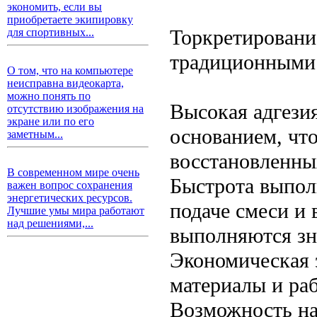
экономить, если вы
приобретаете экипировку
Торкретировани
для спортивных...
традиционными 
О том, что на компьютере
неисправна видеокарта,
можно понять по
Высокая адгези
отсутствию изображения на
экране или по его
основанием, чт
заметным...
восстановленны
В современном мире очень
Быстрота выпол
важен вопрос сохранения
энергетических ресурсов.
подаче смеси и 
Лучшие умы мира работают
над решениями,...
выполняются зн
Экономическая 
материалы и ра
Возможность на