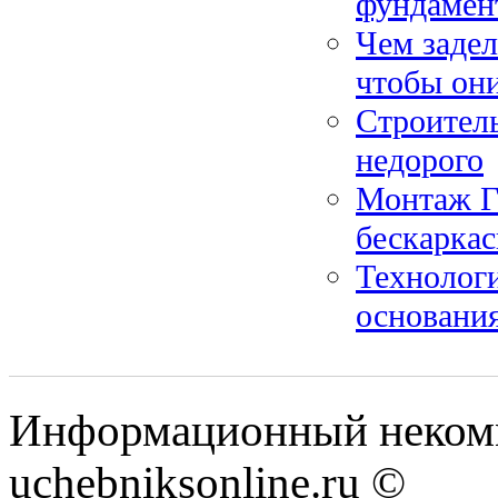
фундамент
Чем заде
чтобы они
Строитель
недорого
Монтаж Г
бескарка
Технологи
основания
Информационный некомм
uchebniksonline.ru ©