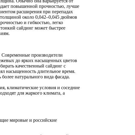
олщина. Обычно она варьируется от
бладает повышенной прочностью, лучше
иентом расширения при перепадах
 толщиной около 0,042–0,045 дюймов
прочностью и гибкостью, легко
е тонкий сайдинг может быстрее
виям.
. Современные производители
бежевых до ярких насыщенных цветов
ыбирать качественный сайдинг с
нял насыщенность длительное время.
 более натурального вида фасада.
ия, климатические условия и соседние
дходят для жаркого климата, а
ущие мировые и российские