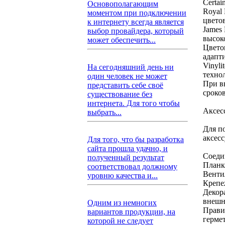
Certa
Основополагающим
Royal
моментом при подключении
цвето
к интернету всегда является
James
выбор провайдера, который
высок
может обеспечить...
Цвето
адапт
Vinyl
На сегодняшний день ни
техно
один человек не может
При в
представить себе своё
сроко
существование без
интернета. Для того чтобы
Аксес
выбрать...
Для п
аксес
Для того, что бы разработка
сайта прошла удачно, и
Соеди
полученный результат
Планк
соответствовал должному
Венти
уровню качества и...
Крепе
Декор
внешн
Одним из немногих
Прави
вариантов продукции, на
герме
которой не следует