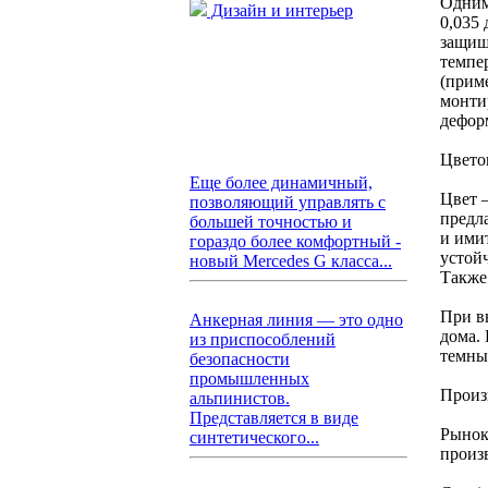
Одним
Дизайн и интерьер
0,035 
защищ
темпе
(прим
монти
дефор
Цвето
Еще более динамичный,
Цвет 
позволяющий управлять с
предл
большей точностью и
и ими
гораздо более комфортный -
устой
новый Mercedes G класса...
Также
При в
Анкерная линия — это одно
дома.
из приспособлений
темны
безопасности
промышленных
Произ
альпинистов.
Представляется в виде
Рынок
синтетического...
произ