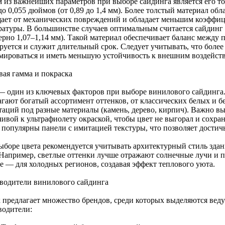
 из важнейших параметров при выборе сайдинга является его т
до 0,055 дюймов (от 0,89 до 1,4 мм). Более толстый материал о
ает от механических повреждений и обладает меньшим коэффиц
ратуры. В большинстве случаев оптимальным считается сайдинг
ерно 1,07–1,14 мм). Такой материал обеспечивает баланс между 
руется и служит длительный срок. Следует учитывать, что боле
мироваться и иметь меньшую устойчивость к внешним воздейст
вая гамма и покраска
— один из ключевых факторов при выборе винилового сайдинга
агают богатый ассортимент оттенков, от классических белых и 
таций под разные материалы (камень, дерево, кирпич). Важно в
чивой к ультрафиолету окраской, чтобы цвет не выгорал и сохра
 популярны панели с имитацией текстуры, что позволяет достичь
ыборе цвета рекомендуется учитывать архитектурный стиль здан
 Например, светлые оттенки лучше отражают солнечные лучи и по
е — для холодных регионов, создавая эффект теплового уюта.
водители винилового сайдинга
 предлагает множество брендов, среди которых выделяются вед
водители: