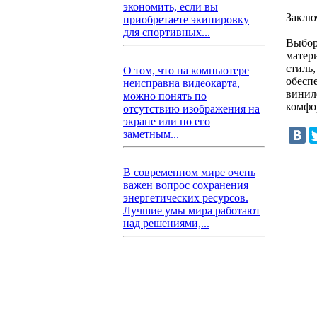
экономить, если вы
Заклю
приобретаете экипировку
для спортивных...
Выбор
матер
стиль,
О том, что на компьютере
обесп
неисправна видеокарта,
винил
можно понять по
комфо
отсутствию изображения на
экране или по его
заметным...
В современном мире очень
важен вопрос сохранения
энергетических ресурсов.
Лучшие умы мира работают
над решениями,...