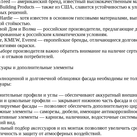
inTeed — американский бренд, известный высококачественным ма
 Building Products — также из США, славится устойчивостью к у
вых решений.
 Hardie — хотя известен в основном гипсовыми материалами, вы
ой стойкостью.
вой Дом и Волма — российские производители, предлагающие д
ированные к российским климатическим условиям.
ite, KMEW, Everest — европейские бренды, отличающиеся долго
логиями окраски.
ыборе производителя важно обратить внимание на наличие серт
в и отзывов потребителей.
суары и дополнительные элементы
олноценной и долговечной облицовки фасада необходимы не толь
суары:
нительные профили и углы — обеспечивают аккуратный внешни
и и цокольные профили — закрывают нижнюю часть фасада и с
лируемые фасады — позволяют обеспечить дополнительную цирк
жные элементы — саморезы, дюбели, имеющие антикоррозийное
ативные элементы — карнизы, наличники, водосточные системы
ий вид.
льный подбор аксессуаров и их монтаж позволяют увеличить сро
тичность и защиту от атмосферных воздействий.