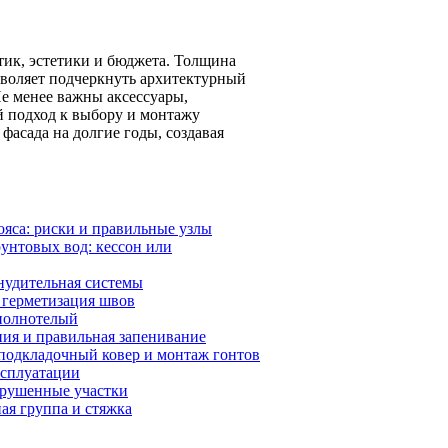
тик, эстетики и бюджета. Толщина
озволяет подчеркнуть архитектурный
Не менее важны аксессуары,
 подход к выбору и монтажу
фасада на долгие годы, создавая
ояса: риски и правильные узлы
унтовых вод: кессон или
нудительная системы
и герметизация швов
полнотелый
ия и правильная запенивание
 подкладочный ковер и монтаж гонтов
ксплуатации
азрушенные участки
ая группа и стяжка