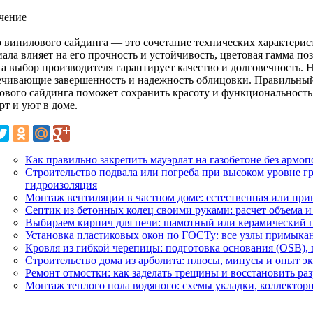
чение
 винилового сайдинга — это сочетание технических характерис
иала влияет на его прочность и устойчивость, цветовая гамма п
 а выбор производителя гарантирует качество и долговечность. 
ечивающие завершенность и надежность облицовки. Правильный
ового сайдинга поможет сохранить красоту и функциональность 
рт и уют в доме.
Как правильно закрепить мауэрлат на газобетоне без армоп
Строительство подвала или погреба при высоком уровне гр
гидроизоляция
Монтаж вентиляции в частном доме: естественная или при
Септик из бетонных колец своими руками: расчет объема 
Выбираем кирпич для печи: шамотный или керамический 
Установка пластиковых окон по ГОСТу: все узлы примыкан
Кровля из гибкой черепицы: подготовка основания (OSB),
Строительство дома из арболита: плюсы, минусы и опыт э
Ремонт отмостки: как заделать трещины и восстановить р
Монтаж теплого пола водяного: схемы укладки, коллекторн