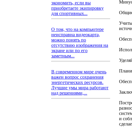
Минус
экономить, если вы
приобретаете экипировку
Общие
для спортивных...
Учиты
источ
О том, что на компьютере
неисправна видеокарта,
Обесп
можно понять по
отсутствию изображения на
Испол
экране или по его
заметным...
Уделя
Плани
В современном мире очень
важен вопрос сохранения
Обеспе
энергетических ресурсов.
Лучшие умы мира работают
Заклю
над решениями,...
Постр
разно
систе
и соб
сдела