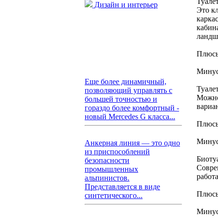
Туале
Дизайн и интерьер
Это к
карка
кабин
ландш
Плюсы
Минусы
Еще более динамичный,
Туале
позволяющий управлять с
Можно
большей точностью и
вариа
гораздо более комфортный -
новый Mercedes G класса...
Плюсы
Минус
Анкерная линия — это одно
из приспособлений
Биоту
безопасности
Совре
промышленных
работ
альпинистов.
Представляется в виде
Плюсы
синтетического...
Минус