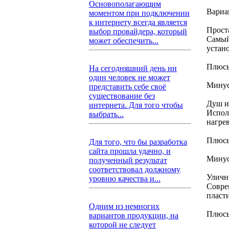
Основополагающим
Вариа
моментом при подключении
к интернету всегда является
Проста
выбор провайдера, который
Самый
может обеспечить...
устан
Плюсы
На сегодняшний день ни
один человек не может
Минус
представить себе своё
существование без
Душ и
интернета. Для того чтобы
Испол
выбрать...
нагре
Плюсы
Для того, что бы разработка
сайта прошла удачно, и
Минус
полученный результат
соответствовал должному
Уличн
уровню качества и...
Совре
пласт
Одним из немногих
Плюсы
вариантов продукции, на
которой не следует