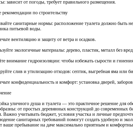
ы: зависит от погоды, требует правильного размещения.
 рекомендации по строительству
вайте санитарные нормы: расположение туалета должно быть не 
ника питьевой воды.
ечьте вентиляцию и защиту от ветра и осадков.
ьзуйте экологичные материалы: дерево, пластик, металл без вре
йте внимание гидроизоляции: чтобы избежать сырости и гниения
руйте слив и утилизацию отходов: септик, выгребная яма или би
чьте конфиденциальность и комфорт: установка дверей, заборов,
чение
ойка уличного душа и туалета — это практичное решение для об
образны: от простых деревянных конструкций до современных б
м. Важно учитывать бюджет, условия участка и личные предпоч
людение санитарных требований помогут создать удобную и экол
ет ваше пребывание на даче максимально приятным и комфортны