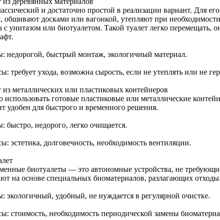
т из деревянных материалов
лассический и достаточно простой в реализации вариант. Для е
с, обшивают досками или вагонкой, утепляют при необходимости
а с унитазом или биотуалетом. Такой туалет легко перемещать, 
афт.
: недорогой, быстрый монтаж, экологичный материал.
: требует ухода, возможна сырость, если не утеплять или не ге
т из металлических или пластиковых контейнеров
 использовать готовые пластиковые или металлические контейне
нт удобен для быстрого и временного решения.
: быстро, недорого, легко очищается.
ы: эстетика, долговечность, необходимость вентиляции.
алет
менные биотуалеты — это автономные устройства, не требующи
ают на основе специальных биоматериалов, разлагающих отходы
: экологичный, удобный, не нуждается в регулярной очистке.
ы: стоимость, необходимость периодической замены биоматериа