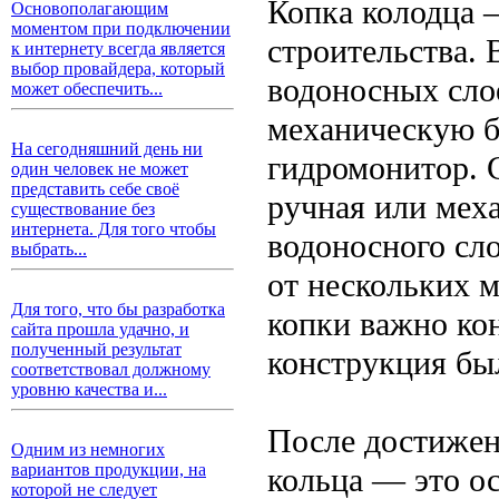
Копка колодца 
Основополагающим
моментом при подключении
строительства. 
к интернету всегда является
выбор провайдера, который
водоносных сло
может обеспечить...
механическую б
На сегодняшний день ни
гидромонитор. 
один человек не может
представить себе своё
ручная или мех
существование без
интернета. Для того чтобы
водоносного сло
выбрать...
от нескольких м
Для того, что бы разработка
копки важно кон
сайта прошла удачно, и
полученный результат
конструкция бы
соответствовал должному
уровню качества и...
После достижен
Одним из немногих
вариантов продукции, на
кольца — это о
которой не следует