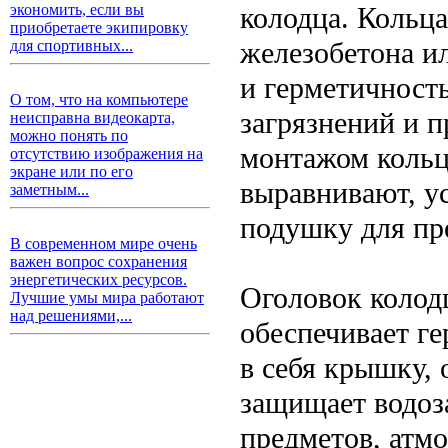
колодца. Кольца
экономить, если вы
приобретаете экипировку
железобетона и
для спортивных...
и герметичност
О том, что на компьютере
загрязнений и 
неисправна видеокарта,
можно понять по
монтажом кольц
отсутствию изображения на
экране или по его
выравнивают, у
заметным...
подушку для пр
В современном мире очень
важен вопрос сохранения
энергетических ресурсов.
Оголовок колод
Лучшие умы мира работают
над решениями,...
обеспечивает ге
в себя крышку, 
защищает водоз
предметов, атм