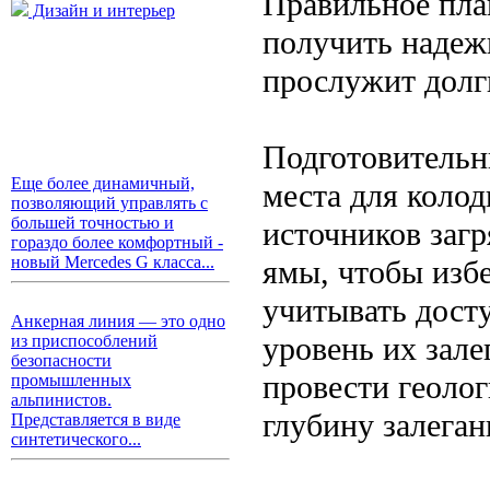
Правильное пла
Дизайн и интерьер
получить надеж
прослужит долг
Подготовительн
Еще более динамичный,
места для колод
позволяющий управлять с
большей точностью и
источников загр
гораздо более комфортный -
новый Mercedes G класса...
ямы, чтобы изб
учитывать досту
Анкерная линия — это одно
уровень их зале
из приспособлений
безопасности
провести геоло
промышленных
альпинистов.
глубину залеган
Представляется в виде
синтетического...