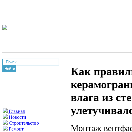
Как правил
Найти
керамограни
влага из ст
улетучивал
Главная
Новости
Строительство
Монтаж вентфас
Ремонт