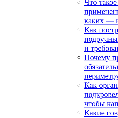
Что такое
применени
каких — 
Как постр
подручных
и требова
Почему пр
обязатель
периметру
Как орга
подкровел
чтобы кап
Какие сов