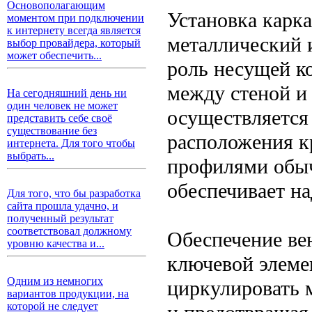
Основополагающим
Установка карка
моментом при подключении
к интернету всегда является
металлический 
выбор провайдера, который
может обеспечить...
роль несущей к
между стеной и
На сегодняшний день ни
один человек не может
осуществляется 
представить себе своё
существование без
расположения к
интернета. Для того чтобы
выбрать...
профилями обыч
обеспечивает н
Для того, что бы разработка
сайта прошла удачно, и
полученный результат
соответствовал должному
Обеспечение ве
уровню качества и...
ключевой элеме
Одним из немногих
циркулировать 
вариантов продукции, на
которой не следует