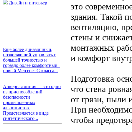
Дизайн и интерьер
это современно
здания. Такой 
вентиляцию, пр
стены и снижае
монтажных рабо
Еще более динамичный,
позволяющий управлять с
и комфорт внут
большей точностью и
гораздо более комфортный -
новый Mercedes G класса...
Подготовка осн
что стена ровна
Анкерная линия — это одно
из приспособлений
от грязи, пыли 
безопасности
промышленных
При необходимо
альпинистов.
Представляется в виде
чтобы предотвр
синтетического...