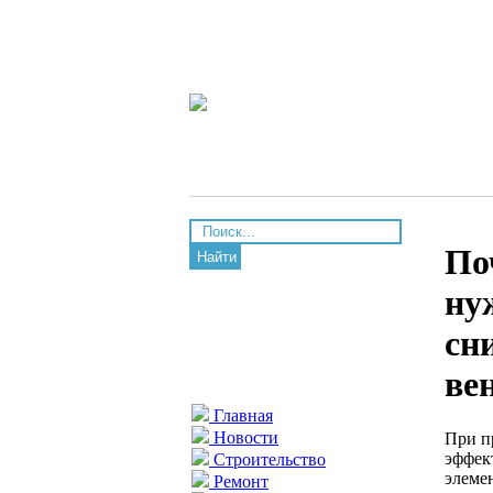
По
Найти
ну
сн
ве
Главная
Новости
При п
эффек
Строительство
элеме
Ремонт