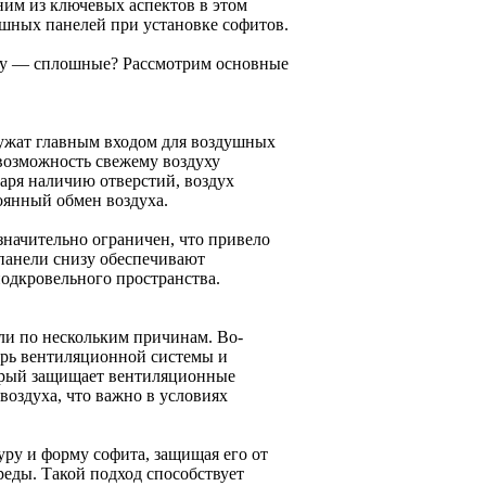
ним из ключевых аспектов в этом
шных панелей при установке софитов.
оку — сплошные? Рассмотрим основные
лужат главным входом для воздушных
возможность свежему воздуху
аря наличию отверстий, воздух
оянный обмен воздуха.
значительно ограничен, что привело
панели снизу обеспечивают
подкровельного пространства.
ли по нескольким причинам. Во-
трь вентиляционной системы и
торый защищает вентиляционные
 воздуха, что важно в условиях
ру и форму софита, защищая его от
еды. Такой подход способствует