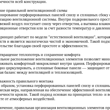
вечности всей конструкции.
ние правильной вентиляционной схемы
нирование перфорированных панелей снизу и сплошных сбоку 
изацию вентиляционной системы. Внутри подкровельного прост
свежий воздух поступает снизу через отверстия, а вытяжка влаж
ляционные отверстия или за счет разности температур и давлени
принцип работает по модели "естественной вентиляции", котора
йств и является экологически чистой и экономичной. Такой подх
тельстве благодаря своей простоте и эффективности.
твращение теплопотерь и сохранение комфорта
льное расположение вентиляционных элементов позволяет мини
рживать комфортный микроклимат внутри здания. Перфорирован
дно циркулировать, а сплошные боковые панели — защищают от 
вая баланс между вентиляцией и теплоизоляцией.
 важность правильного монтажа
 образом, установка перфорированных панелей снизу и сплошн
ческая мера, направленная на обеспечение эффективной вентиля
вечности кровли. Такой подход основан на принципах тепло- и в
ите от атмосферных воздействий.
лючение, правильная организация вентиляционных элементов пр