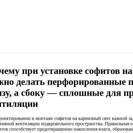
чему при установке софитов на
жно делать перфорированные п
изу, а сбоку — сплошные для п
нтиляции
роектировании и монтаже софитов на карнизный свес важной зад
тивной вентиляции подкровельного пространства. Правильная 
нтов способствует предотвращению накопления влаги, образован