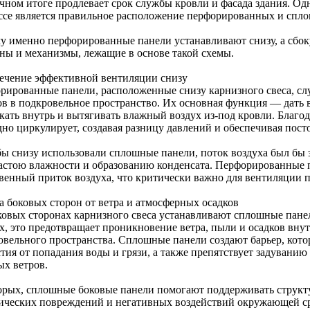
ечном итоге продлевает срок службы кровли и фасада здания. Од
ссе является правильное расположение перфорированных и спло
у именно перфорированные панели устанавливают снизу, а сб
ны и механизмы, лежащие в основе такой схемы.
ечение эффективной вентиляции снизу
рированные панели, расположенные снизу карнизного свеса, с
ов в подкровельное пространство. Их основная функция — дать 
кать внутрь и вытягивать влажный воздух из-под кровли. Благод
дно циркулирует, создавая разницу давлений и обеспечивая пост
бы снизу использовали сплошные панели, поток воздуха был бы 
застою влажности и образованию конденсата. Перфорированные 
твенный приток воздуха, что критически важно для вентиляции 
а боковых сторон от ветра и атмосферных осадков
ковых сторонах карнизного свеса устанавливают сплошные пане
х, это предотвращает проникновение ветра, пыли и осадков вну
овельного пространства. Сплошные панели создают барьер, ко
тия от попадания воды и грязи, а также препятствует задуванию
ых ветров.
орых, сплошные боковые панели помогают поддерживать структу
ических повреждений и негативных воздействий окружающей ср