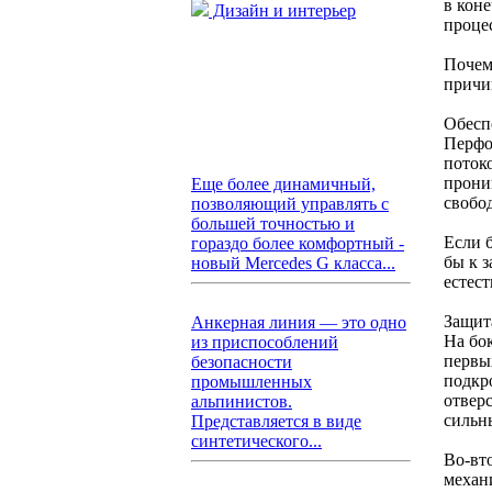
в кон
Дизайн и интерьер
проце
Почем
причи
Обесп
Перфо
поток
прони
Еще более динамичный,
свобо
позволяющий управлять с
большей точностью и
Если 
гораздо более комфортный -
бы к 
новый Mercedes G класса...
естес
Защит
Анкерная линия — это одно
На бо
из приспособлений
первы
безопасности
подкр
промышленных
отверс
альпинистов.
сильн
Представляется в виде
синтетического...
Во-вт
механ