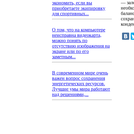
— зал
экономить, если вы
необх
приобретаете экипировку
балан
для спортивных...
сохра
конде
О том, что на компьютере
неисправна видеокарта,
можно понять по
отсутствию изображения на
экране или по его
заметным...
В современном мире очень
важен вопрос сохранения
энергетических ресурсов.
Лучшие умы мира работают
над решениями,...