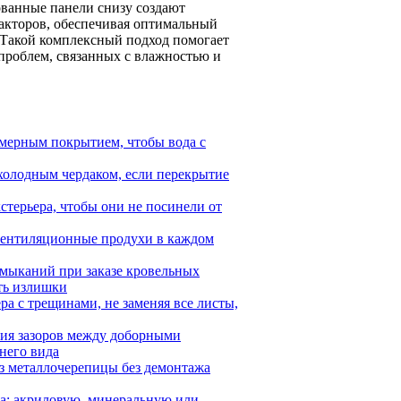
ванные панели снизу создают
акторов, обеспечивая оптимальный
. Такой комплексный подход помогает
 проблем, связанных с влажностью и
имерным покрытием, чтобы вода с
холодным чердаком, если перекрытие
стерьера, чтобы они не посинели от
вентиляционные продухи в каждом
имыканий при заказе кровельных
ить излишки
ра с трещинами, не заменяя все листы,
ния зазоров между доборными
него вида
из металлочерепицы без демонтажа
ка: акриловую, минеральную или