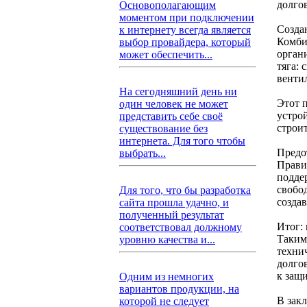
долго
Основополагающим
моментом при подключении
Созда
к интернету всегда является
Комби
выбор провайдера, который
орган
может обеспечить...
тяга: 
венти
На сегодняшний день ни
Этот 
один человек не может
устро
представить себе своё
строи
существование без
интернета. Для того чтобы
Предо
выбрать...
Прави
подде
свобо
Для того, что бы разработка
созда
сайта прошла удачно, и
полученный результат
Итог:
соответствовал должному
Таким
уровню качества и...
техни
долго
к защ
Одним из немногих
вариантов продукции, на
В зак
которой не следует