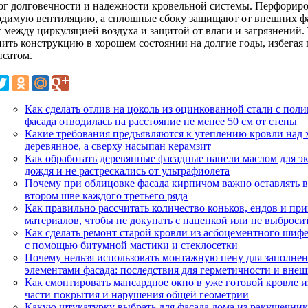
ог долговечности и надежности кровельной системы. Перфориро
одимую вентиляцию, а сплошные сбоку защищают от внешних ф
с между циркуляцией воздуха и защитой от влаги и загрязнений
нить конструкцию в хорошем состоянии на долгие годы, избегая
нсатом.
Как сделать отлив на цоколь из оцинкованной стали с пол
фасада отводилась на расстояние не менее 50 см от стены
Какие требования предъявляются к утеплению кровли над 
деревянное, а сверху насыпан керамзит
Как обработать деревянные фасадные панели маслом для эк
дождя и не растрескались от ультрафиолета
Почему при облицовке фасада кирпичом важно оставлять 
втором шве каждого третьего ряда
Как правильно рассчитать количество коньков, ендов и пр
материалов, чтобы не докупать с наценкой или не выброс
Как сделать ремонт старой кровли из асбоцементного шифе
с помощью битумной мастики и стеклосетки
Почему нельзя использовать монтажную пену для заполне
элементами фасада: последствия для герметичности и внеш
Как смонтировать мансардное окно в уже готовой кровле 
части покрытия и нарушения общей геометрии
Какую штукатурку выбрать для фасада дома из ракушечни