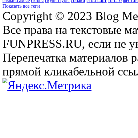
самые-самые
скалы
скульптуры
собаки
стрит-арт
топ-10
фестив
Показать все теги
Copyright © 2023 Blog Me
Все права на текстовые м
FUNPRESS.RU, если не ук
Перепечатка материалов р
прямой кликабельной сс