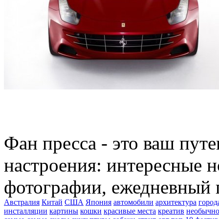
Фан пресса - это ваш пут
настроения: интересные н
фотографии, ежедневный 
Австралия
Китай
США
Япония
автомобили
архитектура
город
инсталляции
картины
кошки
красивые места
креатив
необычно