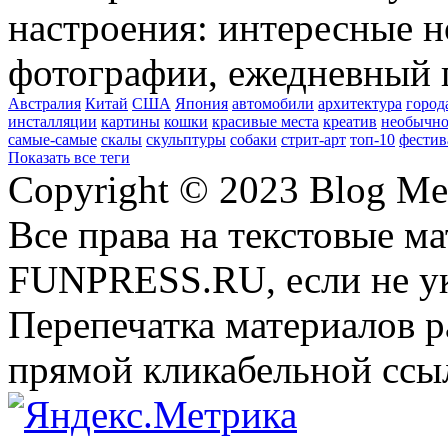
настроения: интересные н
фотографии, ежедневный 
Австралия
Китай
США
Япония
автомобили
архитектура
город
инсталляции
картины
кошки
красивые места
креатив
необычно
самые-самые
скалы
скульптуры
собаки
стрит-арт
топ-10
фестив
Показать все теги
Copyright © 2023 Blog Me
Все права на текстовые м
FUNPRESS.RU, если не ук
Перепечатка материалов р
прямой кликабельной сс