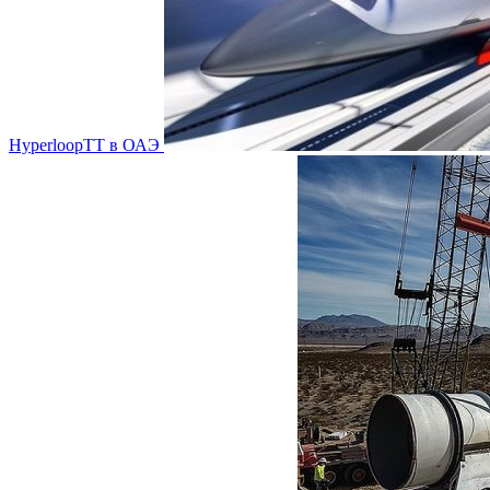
HyperloopТТ в ОАЭ