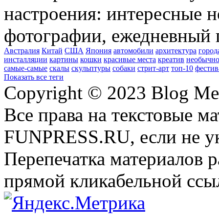
настроения: интересные н
фотографии, ежедневный 
Австралия
Китай
США
Япония
автомобили
архитектура
город
инсталляции
картины
кошки
красивые места
креатив
необычно
самые-самые
скалы
скульптуры
собаки
стрит-арт
топ-10
фестив
Показать все теги
Copyright © 2023 Blog Me
Все права на текстовые м
FUNPRESS.RU, если не ук
Перепечатка материалов р
прямой кликабельной сс