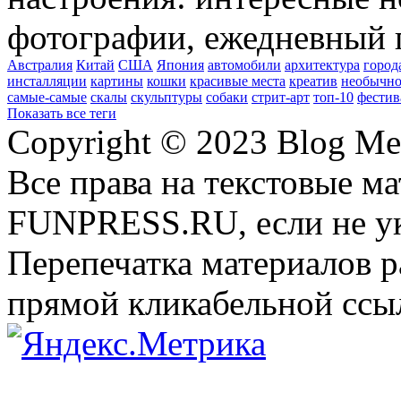
фотографии, ежедневный 
Австралия
Китай
США
Япония
автомобили
архитектура
город
инсталляции
картины
кошки
красивые места
креатив
необычно
самые-самые
скалы
скульптуры
собаки
стрит-арт
топ-10
фестив
Показать все теги
Copyright © 2023 Blog Me
Все права на текстовые м
FUNPRESS.RU, если не ук
Перепечатка материалов р
прямой кликабельной сс