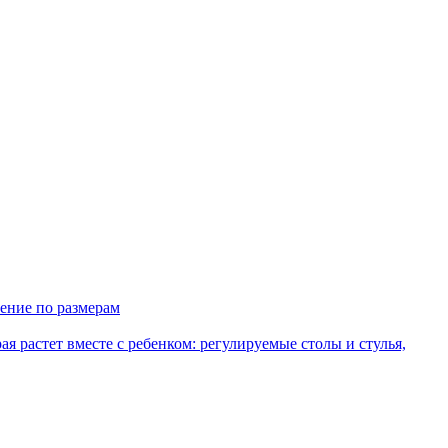
ение по размерам
рая растет вместе с ребенком: регулируемые столы и стулья,