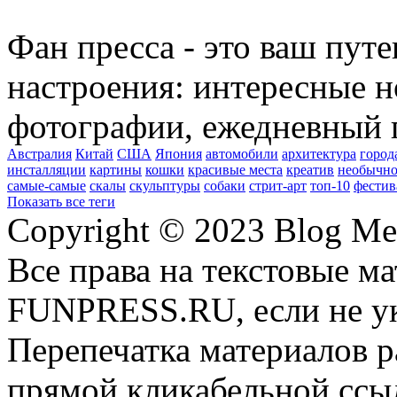
Фан пресса - это ваш пут
настроения: интересные н
фотографии, ежедневный 
Австралия
Китай
США
Япония
автомобили
архитектура
город
инсталляции
картины
кошки
красивые места
креатив
необычно
самые-самые
скалы
скульптуры
собаки
стрит-арт
топ-10
фестив
Показать все теги
Copyright © 2023 Blog Me
Все права на текстовые м
FUNPRESS.RU, если не ук
Перепечатка материалов р
прямой кликабельной сс