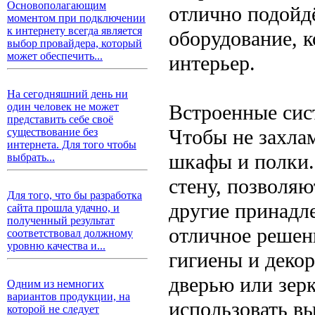
Основополагающим
отлично подойд
моментом при подключении
к интернету всегда является
оборудование, 
выбор провайдера, который
может обеспечить...
интерьер.
На сегодняшний день ни
Встроенные сис
один человек не может
представить себе своё
Чтобы не захлам
существование без
интернета. Для того чтобы
шкафы и полки.
выбрать...
стену, позволя
Для того, что бы разработка
другие принадл
сайта прошла удачно, и
полученный результат
отличное решен
соответствовал должному
уровню качества и...
гигиены и деко
дверью или зер
Одним из немногих
вариантов продукции, на
использовать в
которой не следует