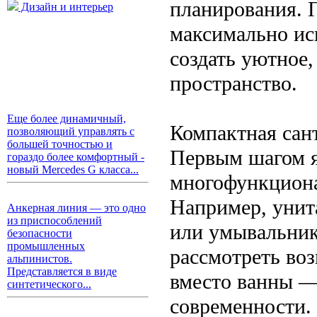
планирования. 
Дизайн и интерьер
максимально ис
создать уютное,
пространство.
Еще более динамичный,
Компактная сан
позволяющий управлять с
большей точностью и
Первым шагом я
гораздо более комфортный -
новый Mercedes G класса...
многофункциона
Например, унита
Анкерная линия — это одно
из приспособлений
или умывальник
безопасности
промышленных
рассмотреть во
альпинистов.
Представляется в виде
вместо ванны —
синтетического...
современности. 