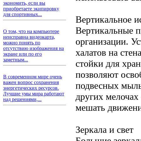
экономить, если вы
приобретаете экипировку
для спортивных...
Вертикальное и
Вертикальные п
О том, что на компьютере
неисправна видеокарта,
организации. У
можно понять по
отсутствию изображения на
халатов на стен
экране или по его
заметным...
стойки для хра
позволяют освоб
В современном мире очень
важен вопрос сохранения
подвесных мыль
энергетических ресурсов.
Лучшие умы мира работают
других мелочах
над решениями,...
мешать движен
Зеркала и свет
Большие зеркал