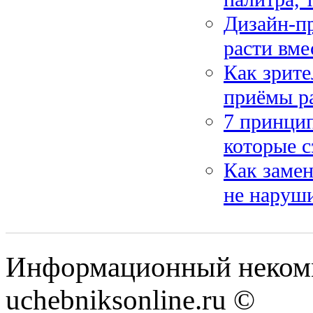
Дизайн-пр
расти вме
Как зрит
приёмы ра
7 принци
которые с
Как замен
не наруши
Информационный некомм
uchebniksonline.ru ©