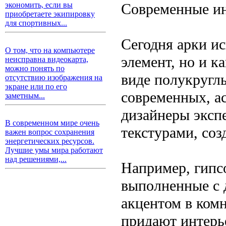
Современные ин
экономить, если вы
приобретаете экипировку
для спортивных...
Сегодня арки и
О том, что на компьютере
элемент, но и к
неисправна видеокарта,
можно понять по
виде полукруглы
отсутствию изображения на
экране или по его
современных, а
заметным...
дизайнеры эксп
В современном мире очень
текстурами, со
важен вопрос сохранения
энергетических ресурсов.
Лучшие умы мира работают
над решениями,...
Например, гипс
выполненные с д
акцентом в ком
придают интерь