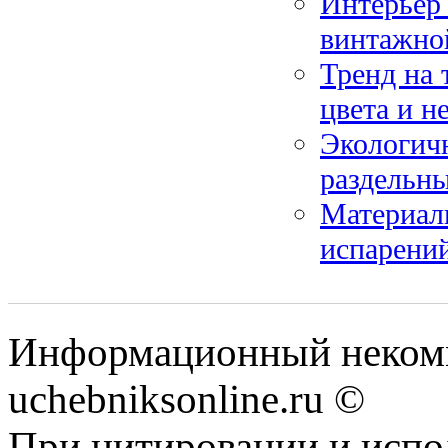
Интерьер 
винтажно
Тренд на 
цвета и н
Экологичн
раздельн
Материалы
испарений
Информационный некомм
uchebniksonline.ru ©
При цитировании и испо