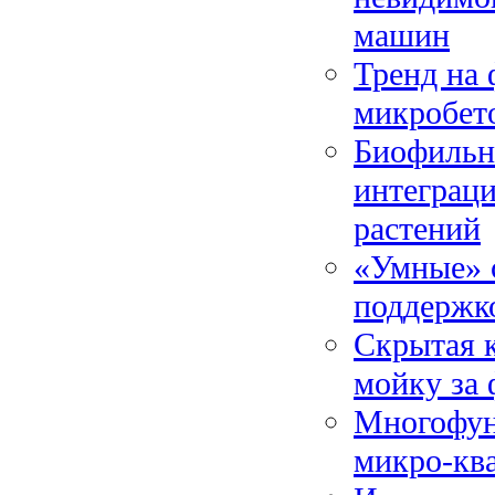
машин
Тренд на 
микробет
Биофильны
интеграц
растений
«Умные» 
поддержк
Скрытая к
мойку за
Многофун
микро-кв