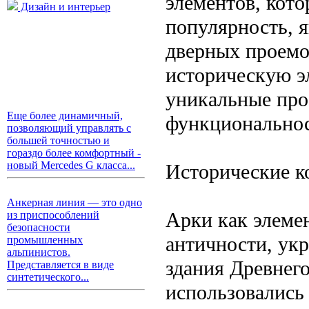
элементов, кото
Дизайн и интерьер
популярность, 
дверных проемов
историческую эл
уникальные про
Еще более динамичный,
функционально
позволяющий управлять с
большей точностью и
гораздо более комфортный -
новый Mercedes G класса...
Исторические к
Анкерная линия — это одно
Арки как элеме
из приспособлений
безопасности
античности, ук
промышленных
альпинистов.
здания Древнего
Представляется в виде
синтетического...
использовались 