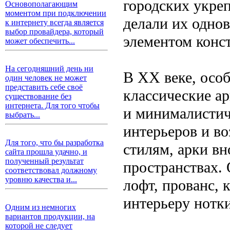
городских укре
Основополагающим
моментом при подключении
делали их одно
к интернету всегда является
выбор провайдера, который
элементом конс
может обеспечить...
На сегодняшний день ни
В XX веке, особ
один человек не может
представить себе своё
классические а
существование без
интернета. Для того чтобы
и минималистич
выбрать...
интерьеров и в
Для того, что бы разработка
стилям, арки вн
сайта прошла удачно, и
полученный результат
пространствах.
соответствовал должному
уровню качества и...
лофт, прованс, 
интерьеру нотки
Одним из немногих
вариантов продукции, на
которой не следует