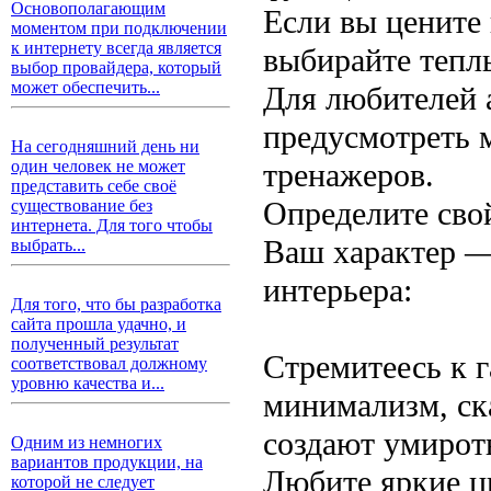
Основополагающим
Если вы цените
моментом при подключении
к интернету всегда является
выбирайте тепл
выбор провайдера, который
может обеспечить...
Для любителей 
предусмотреть 
На сегодняшний день ни
тренажеров.
один человек не может
представить себе своё
Определите сво
существование без
интернета. Для того чтобы
Ваш характер —
выбрать...
интерьера:
Для того, что бы разработка
сайта прошла удачно, и
полученный результат
Стремитеесь к 
соответствовал должному
уровню качества и...
минимализм, ск
создают умирот
Одним из немногих
вариантов продукции, на
Любите яркие ц
которой не следует