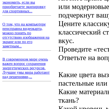
экономить, если вы
или модерновые
приобретаете экипировку
для спортивных...
подчеркнут ваш
Цените классику
О том, что на компьютере
неисправна видеокарта,
классический ст
можно понять по
отсутствию изображения на
вкус.
экране или по его
заметным...
Проведите «тест
Ответьте на воп
В современном мире очень
важен вопрос сохранения
энергетических ресурсов.
Лучшие умы мира работают
Какие цвета вы
над решениями,...
пастельные или
Какие материалы
ткань?
Какой уровень 