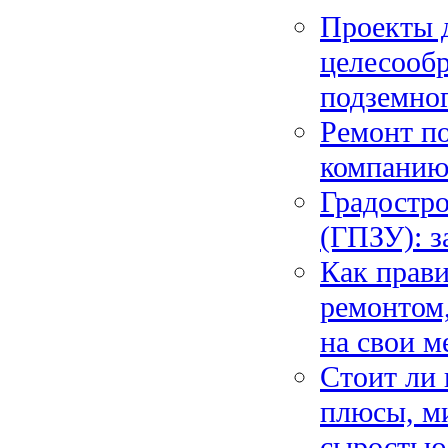
Проекты 
целесообр
подземног
Ремонт по
компанию 
Градостро
(ГПЗУ): з
Как прав
ремонтом,
на свои м
Стоит ли 
плюсы, м
сыростью