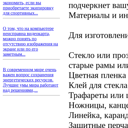
подчеркнет ваш
экономить, если вы
приобретаете экипировку
Материалы и и
для спортивных...
О том, что на компьютере
Для изготовлен
неисправна видеокарта,
можно понять по
отсутствию изображения на
экране или по его
Стекло или про
заметным...
старые рамы или
В современном мире очень
Цветная пленка 
важен вопрос сохранения
энергетических ресурсов.
Клей для стекл
Лучшие умы мира работают
над решениями,...
Трафареты или 
Ножницы, канце
Линейка, каран
Защитные перчат