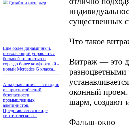
отлично подходя
Дизайн и интерьер
индивидуальнос
существенных с
Что такое витр
Еще более динамичный,
позволяющий управлять с
большей точностью и
Витраж — это д
гораздо более комфортный -
новый Mercedes G класса...
разноцветными 
устанавливается
Анкерная линия — это одно
оконный проем.
из приспособлений
безопасности
шарм, создают и
промышленных
альпинистов.
Представляется в виде
синтетического...
Фальш-окно — 