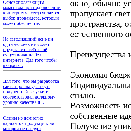
окно, обычно ус
Основополагающим
моментом при подключении
пропускает све
к интернету всегда является
выбор провайдера, который
пространства, 
может обеспечить...
естественного 
На сегодняшний день ни
один человек не может
представить себе своё
Преимущества и
существование без
интернета. Для того чтобы
выбрать...
Экономия бюдже
Для того, что бы разработка
Индивидуальный
сайта прошла удачно, и
полученный результат
стилю.
соответствовал должному
уровню качества и...
Возможность ис
собственные ид
Одним из немногих
вариантов продукции, на
Получение уник
которой не следует