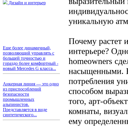
выразительный 
Дизайн и интерьер
индивидуальност
уникальную атм
Почему растет и
Еще более динамичный,
интерьере? Одн
позволяющий управлять с
большей точностью и
homeowners сде
гораздо более комфортный -
новый Mercedes G класса...
насыщенными. В
потребления ун
Анкерная линия — это одно
способом выраз
из приспособлений
безопасности
того, арт-объе
промышленных
альпинистов.
комнаты, визуал
Представляется в виде
синтетического...
ему определенн