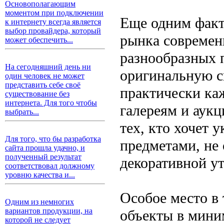
Основополагающим
моментом при подключении
Еще одним факт
к интернету всегда является
выбор провайдера, который
рынка современ
может обеспечить...
разнообразных 
На сегодняшний день ни
оригинальную с
один человек не может
представить себе своё
практически ка
существование без
интернета. Для того чтобы
галереям и аук
выбрать...
тех, кто хочет 
Для того, что бы разработка
предметами, не
сайта прошла удачно, и
полученный результат
декоративной у
соответствовал должному
уровню качества и...
Особое место в 
Одним из немногих
вариантов продукции, на
объекты в мини
которой не следует