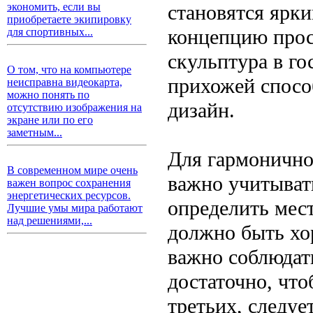
становятся ярк
экономить, если вы
приобретаете экипировку
концепцию прос
для спортивных...
скульптура в го
О том, что на компьютере
прихожей спосо
неисправна видеокарта,
можно понять по
дизайн.
отсутствию изображения на
экране или по его
заметным...
Для гармоничног
В современном мире очень
важно учитывать
важен вопрос сохранения
энергетических ресурсов.
определить мес
Лучшие умы мира работают
над решениями,...
должно быть хо
важно соблюдать
достаточно, что
третьих, следуе