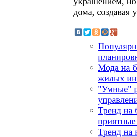
украшением, но
дома, создавая 
Популярн
планиров
Мода на б
жилых ин
"Умные" 
управлен
Тренд на 
приятные 
Тренд на 